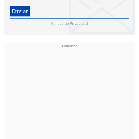
enamora" presentó "Mis planes son
amarte" el pasado 3 de abril en el foro de
medios Hispanizice celebrado en Miami.
Política de Privacidad
Allí, el cantante, que desde que inició su
carrera en solitario en el año 2000 ha
vendido más de 15 millones de discos en
todo el mundo, indicó que se trata de un
álbum cargado de romanticismo, con
sonidos del Amazonas y mucha música
latina.
"Quería traer temas que resuenan en mí,
como las ciencias, el espacio y la parte
indígena",
comentó a Efe sobre el álbum,
calificado como "diferente" y "muy
sorprendente".