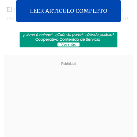
El séptimo álbum de estudio del artista
LEER ARTICULO COMPLETO
está considerado como
el "primer álbum
visual masivo de un artista
latinoamericano",
según indicó un
comunicado de la agencia de
comunicación The 3 Collective.
Revisa también
Revelan video clave sobre el accidente de
José Antonio Neme en Las Condes
"Heated Rivalry" suma a dos nuevos
protagonistas: cuándo se estrena su segunda
temporada