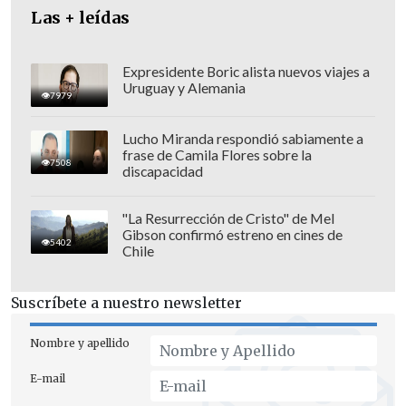
Las + leídas
Expresidente Boric alista nuevos viajes a
Uruguay y Alemania
7979
Lucho Miranda respondió sabiamente a
frase de Camila Flores sobre la
7508
discapacidad
"La Resurrección de Cristo" de Mel
Gibson confirmó estreno en cines de
Además del dueto con Kali Uchis
5402
Chile
publicado hoy, la otra colaboración del
álbum viene de la mano del también
Suscríbete a nuestro newsletter
colombiano Fonseca, que participa en la
canción "Alguna vez".
Nombre y apellido
E-mail
El intérprete de "La camisa negra" y "Me