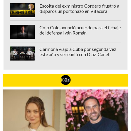
canciones de forma natural y orgánica",
Escolta del exministro Cordero frustró a
explicó momentos antes de la
disparos un portonazo en Vitacura
presentación en Miami.
Colo Colo anunció acuerdo para el fichaje
En el filme, dirigido por el
del defensa Iván Román
puertorriqueño Kacho López Mari,
contiene invitados especiales como el
Carmona viajó a Cuba por segunda vez
este año y se reunió con Díaz-Canel
colombiano J Balvin, los mexicanos Jesse
y Joy y la modelo puertorriqueña de
Victoria's Secret Joan Smalls, entre otros.
"Mis Planes Son Amarte" estará
disponible a través de todas las
plataformas digitales y en los formatos
físicos de CD y DVD, informó el
comunicado.