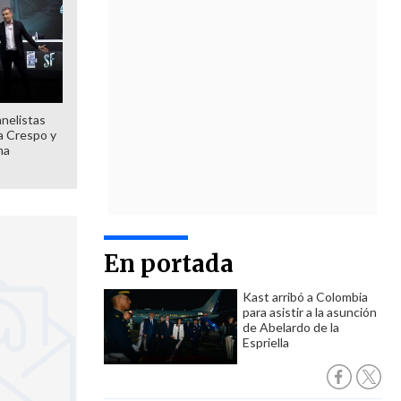
anelistas
 a Crespo y
ma
En portada
Kast arribó a Colombia
para asistir a la asunción
de Abelardo de la
Espriella