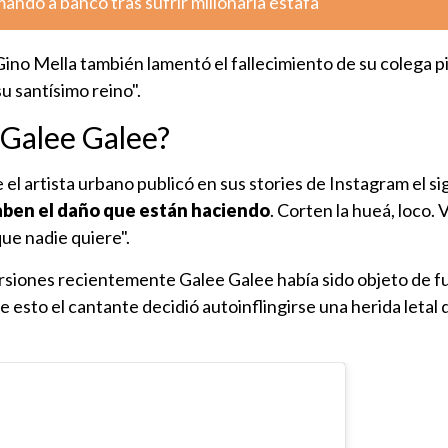
dó a banco tras sufrir millonaria estafa
Gino Mella también lamentó el fallecimiento de su colega 
su santísimo reino".
 Galee Galee?
el artista urbano publicó en sus stories de Instagram el s
aben el daño que están haciendo
. Corten la hueá, loco. 
ue nadie quiere".
rsiones recientemente Galee Galee había sido objeto de f
e esto el cantante decidió autoinflingirse una herida letal 