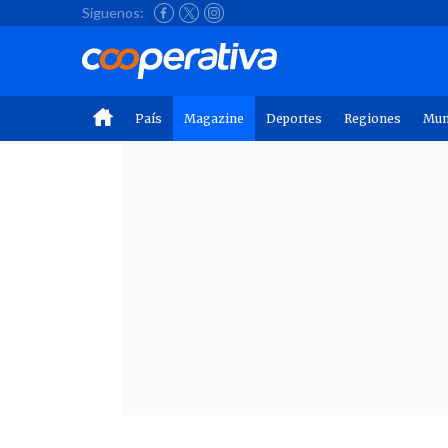
Síguenos:
País
Magazine
Deportes
Regiones
Mu