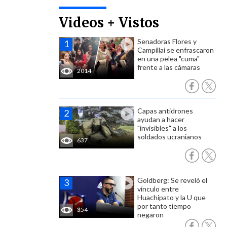
Videos + Vistos
Senadoras Flores y
Campillai se enfrascaron
en una pelea "cuma"
frente a las cámaras
2014
Capas antidrones
ayudan a hacer
"invisibles" a los
soldados ucranianos
637
Goldberg: Se reveló el
vínculo entre
Huachipato y la U que
por tanto tiempo
354
negaron