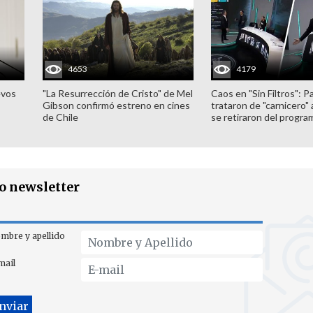
4653
4179
evos
"La Resurrección de Cristo" de Mel
Caos en "Sin Filtros": P
Gibson confirmó estreno en cines
trataron de "carnicero"
de Chile
se retiraron del progra
ro newsletter
mbre y apellido
mail