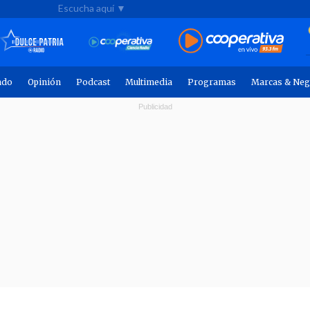
Escucha aquí ▼
ndo
Opinión
Podcast
Multimedia
Programas
Marcas & Neg