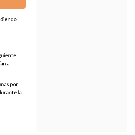
pidiendo
iguiente
Van a
unas por
durante la