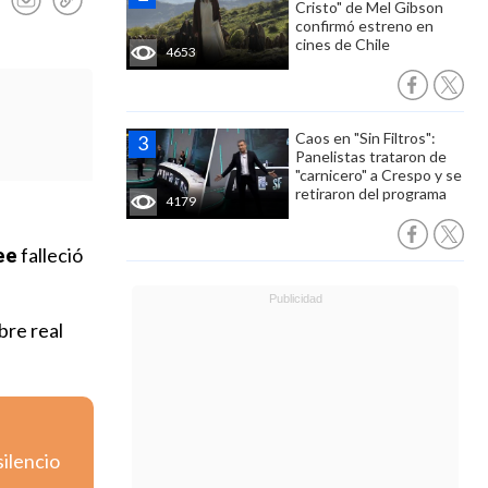
Cristo" de Mel Gibson
confirmó estreno en
cines de Chile
4653
Caos en "Sin Filtros":
Panelistas trataron de
"carnicero" a Crespo y se
retiraron del programa
4179
ee
falleció
bre real
silencio