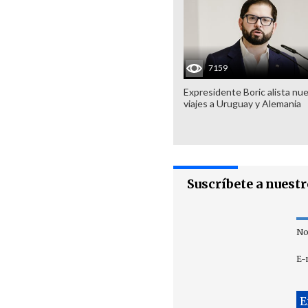
7159
Expresidente Boric alista nu
viajes a Uruguay y Alemania
Suscríbete a nuest
No
E-