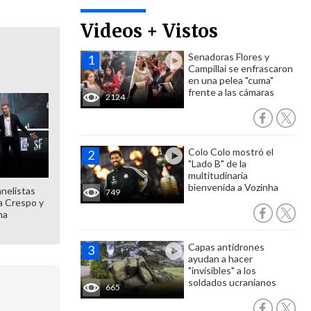
Videos + Vistos
Senadoras Flores y
Campillai se enfrascaron
en una pelea "cuma"
frente a las cámaras
2124
Colo Colo mostró el
"Lado B" de la
multitudinaria
bienvenida a Vozinha
anelistas
749
 a Crespo y
ma
Capas antidrones
ayudan a hacer
"invisibles" a los
soldados ucranianos
665