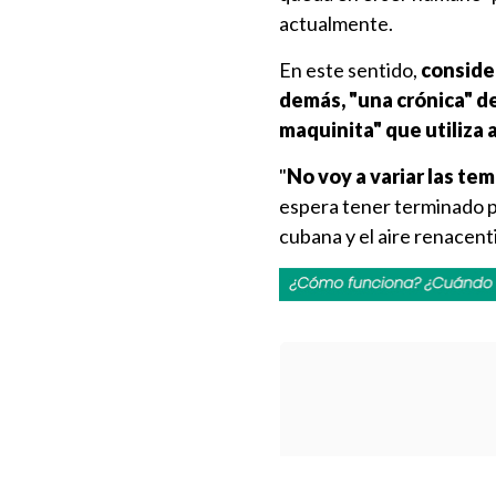
actualmente.
En este sentido,
co
nside
demás, "una crónica" d
maquinita" que utiliza 
"
No voy a variar las te
espera tener terminado p
cubana y el aire renacent