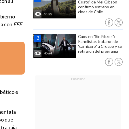
con su
Cristo" de Mel Gibson
confirmó estreno en
cines de Chile
5135
obierno
ta con
EFE
Caos en "Sin Filtros":
Panelistas trataron de
"carnicero" a Crespo y se
retiraron del programa
4564
abético e
menta la
oso que
 trabaja