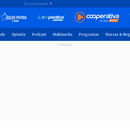
Escucha aquí ▼
ndo
Opinión
Podcast
Multimedia
Programas
Marcas & Neg