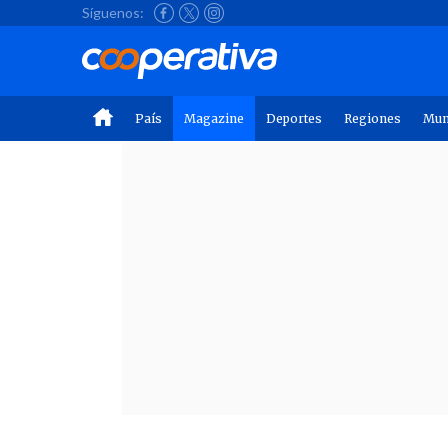
Síguenos:
País
Magazine
Deportes
Regiones
Mu