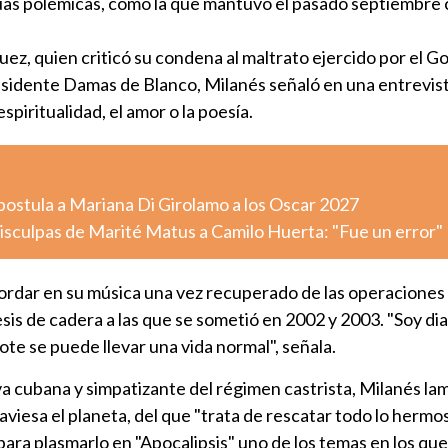
uas polémicas, como la que mantuvo el pasado septiembre 
uez, quien criticó su condena al maltrato ejercido por el G
isidente Damas de Blanco, Milanés señaló en una entrevis
spiritualidad, el amor o la poesía.
postula a Mariana Di Girolamo a los Oscar 2027
 disculpas de Marité Matus a Camilo Huerta: "Fue un error"
ordar en su música una vez recuperado de las operaciones
sis de cadera a las que se sometió en 2002 y 2003. "Soy di
te se puede llevar una vida normal", señala.
a cubana y simpatizante del régimen castrista, Milanés la
raviesa el planeta, del que "trata de rescatar todo lo herm
ara plasmarlo en "Apocalipsis" uno de los temas en los que