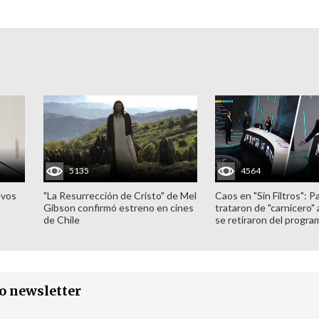
5135
4564
evos
"La Resurrección de Cristo" de Mel
Caos en "Sin Filtros": P
Gibson confirmó estreno en cines
trataron de "carnicero"
de Chile
se retiraron del progra
ro newsletter