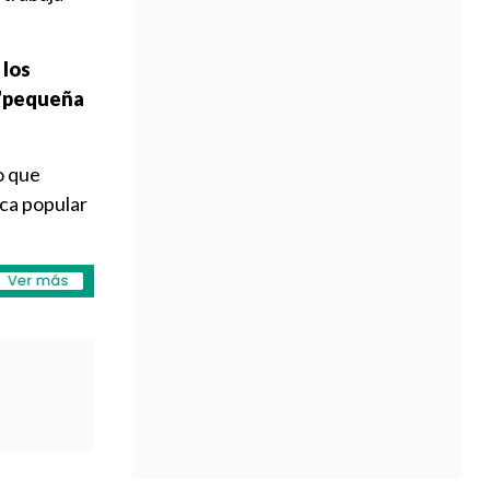
 los
 "pequeña
o que
ica popular