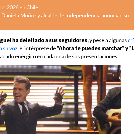
tos 2026 en Chile
: Daniela Muñoz y alcalde de Independencia anuncian su
guel ha deleitado a sus seguidores,
y pese a algunas
cr
n su voz
, el intérprete de
"Ahora te puedes marchar" y "
strado enérgico en cada una de sus presentaciones.