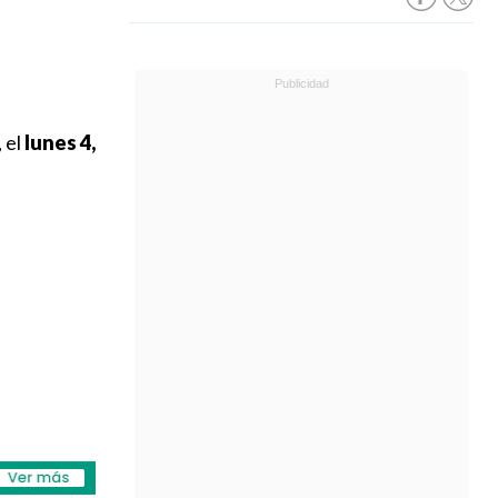
 el
lunes 4,