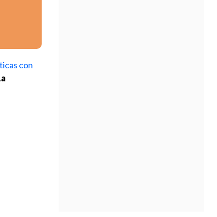
íticas con
La