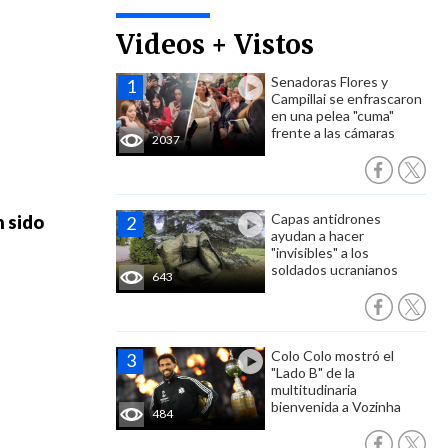
Videos + Vistos
Senadoras Flores y
Campillai se enfrascaron
en una pelea "cuma"
frente a las cámaras
2037
Capas antidrones
 sido
ayudan a hacer
"invisibles" a los
soldados ucranianos
643
Colo Colo mostró el
"Lado B" de la
multitudinaria
bienvenida a Vozinha
484