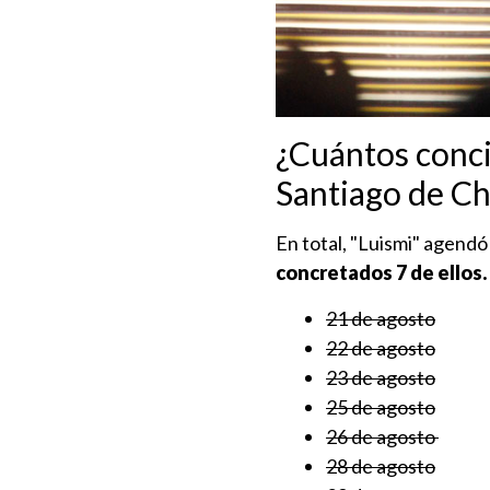
¿Cuántos conci
Santiago de Ch
En total, "Luismi" agendó
concretados 7 de ellos.
21 de agosto
22 de agosto
23 de agosto
25 de agosto
26 de agosto
28 de agosto