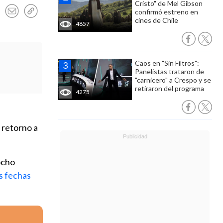
Cristo" de Mel Gibson
confirmó estreno en
cines de Chile
4857
Caos en "Sin Filtros":
Panelistas trataron de
"carnicero" a Crespo y se
retiraron del programa
4275
 retorno a
ocho
s fechas