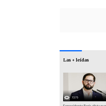
Las + leídas
7275
Expresidente Boric alista nu