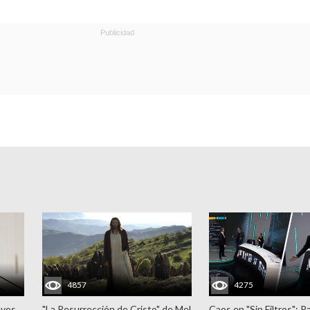
4857
4275
evos
"La Resurrección de Cristo" de Mel
Caos en "Sin Filtros": P