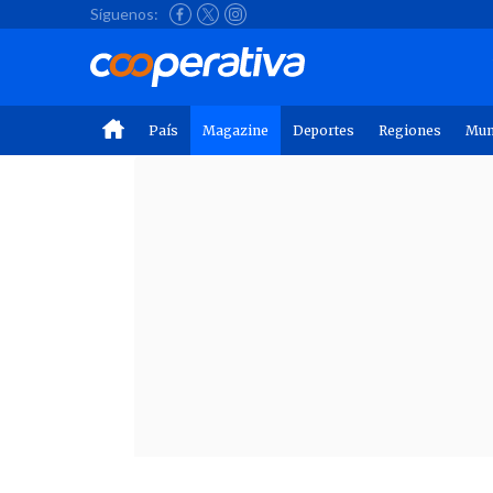
Síguenos:
País
Magazine
Deportes
Regiones
Mu