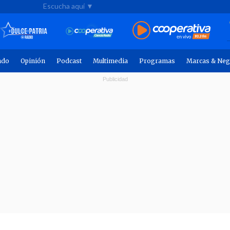
Escucha aquí ▼
ndo
Opinión
Podcast
Multimedia
Programas
Marcas & Neg