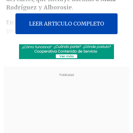
Rodríguez
y
Alborosie
.
Entre los artistas chilenos que
LEER ARTICULO COMPLETO
participarán en el show están
Young
Cister
,
Movimiento Original
,
Pablo
Chill-E
,
Soulfia
y
Loyaltty
.
Revisa también
José Antonio Neme protagonizó colisión en
Las Condes
Remezón en "Hay que decirlo": Gissella
Gallardo y Manu González fueron
desvinculados
Además, la parrilla tiene un espacio para