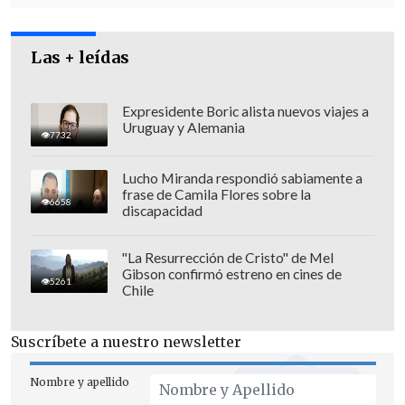
Las + leídas
Expresidente Boric alista nuevos viajes a
Uruguay y Alemania
7732
Junto al show principal,
los días 12, 13 y
Lucho Miranda respondió sabiamente a
frase de Camila Flores sobre la
14 de febrero el Surfestival organiza en
6658
discapacidad
Punta de Lobos un torneo de surf
, con
entrada liberada para el público.
"La Resurrección de Cristo" de Mel
Gibson confirmó estreno en cines de
5261
Chile
Las entradas,
a la venta a través de
Puntoticket
, parten en los 28.750 pesos y
Suscríbete a nuestro newsletter
con un pack de dos tickets por 46.000.
Nombre y apellido