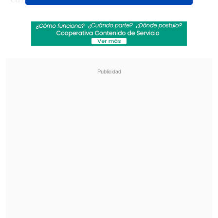
estrella de Hollywood, ya que
marcó un
antes y un después en su incierta
relación.
Revisa también
Karol G incluirá colaboraciones con Bruno
Mars y Drake en su nuevo disco
"Pidió perdón de rodillas": Revelan
desgarradores testimonios sobre las últimas
horas de Liam Payne
Más de un año después, la actriz y
productora vio cómo después del
incidente, ocurrido luego de que
Rock
hiciera una broma de mal gusto sobre su