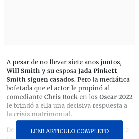
A pesar de no llevar siete años juntos,
Will Smith
y su esposa
Jada Pinkett
Smith siguen casados.
Pero la mediática
bofetada que el actor le propinó al
comediante
Chris Rock
en los
Oscar 2022
le brindó a ella una decisiva respuesta a
la crisis matrimonial.
De hecho
, Pinkett Smith
recientemente
LEER ARTICULO COMPLETO
calificó positivamente el impulso de la