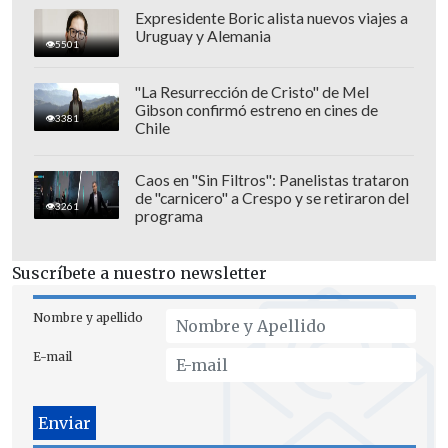
Expresidente Boric alista nuevos viajes a
Uruguay y Alemania
5501
"La Resurrección de Cristo" de Mel
Gibson confirmó estreno en cines de
3381
Chile
"Estuve a punto de no asistir a los Oscar
Caos en "Sin Filtros": Panelistas trataron
de ese año,
pero me alegro de haberlo
de "carnicero" a Crespo y se retiraron del
3261
programa
hecho",
señaló Pinkett Smith al
Daily
Mail.
"Ahora lo llamo la'santa bofetada'
Suscríbete a nuestro newsletter
porque vinieron muchas cosas positivas
después", aseveró.
Nombre y apellido
"Después de todos esos años tratando de
E-mail
averiguar si me iría del lado de Will,
me
tomó esa bofetada para ver que nunca lo
dejaría",
agregó."
¿Quién sabe dónde