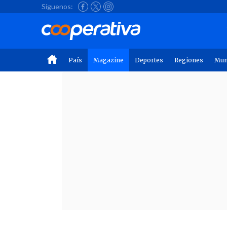
Síguenos:
País
Magazine
Deportes
Regiones
Mu