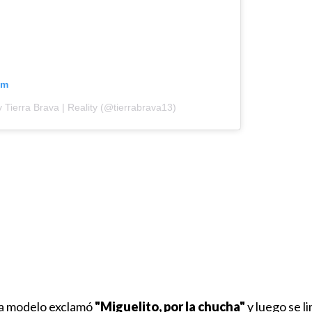
am
 Tierra Brava | Reality (@tierrabrava13)
la modelo exclamó
"Miguelito, por la chucha"
y luego se l