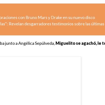
aboraciones con Bruno Mars y Drake en su nuevo disco
llas": Revelan desgarradores testimonios sobre las últimas
ba junto a Angélica Sepúlveda,
Miguelito se agachó, le t