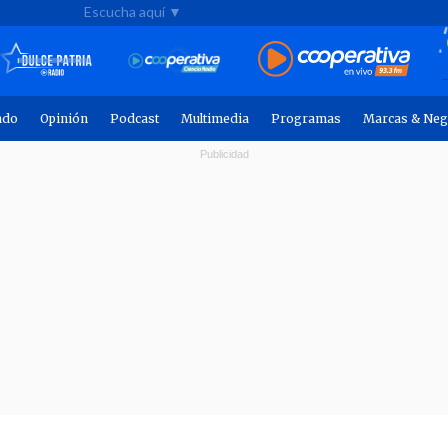
Escucha aquí ▼
ndo
Opinión
Podcast
Multimedia
Programas
Marcas & Neg