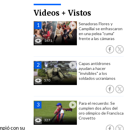
Videos + Vistos
Senadoras Flores y
Campillai se enfrascaron
en una pelea "cuma"
frente a las cámaras
1671
Capas antidrones
ayudan a hacer
"invisibles" a los
soldados ucranianos
570
Para el recuerdo: Se
cumplen dos años del
oro olímpico de Francisca
Crovetto
327
impió con su