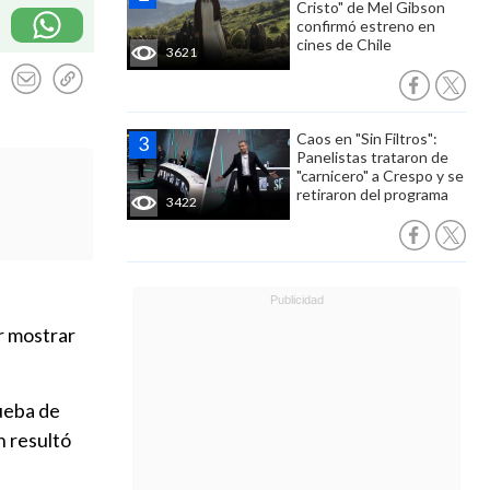
Cristo" de Mel Gibson
confirmó estreno en
cines de Chile
3621
Caos en "Sin Filtros":
Panelistas trataron de
"carnicero" a Crespo y se
retiraron del programa
3422
 mostrar
rueba de
n resultó