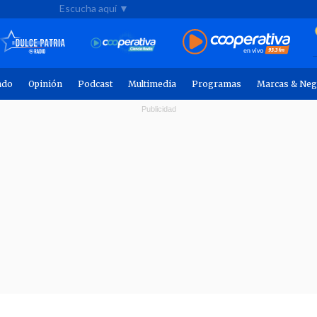
Escucha aquí ▼
ndo
Opinión
Podcast
Multimedia
Programas
Marcas & Neg