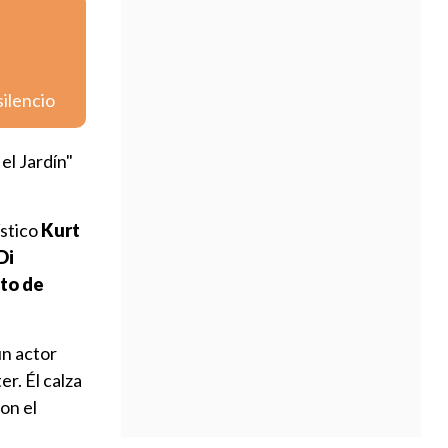
silencio
el Jardín"
ístico
Kurt
Di
to de
un actor
r. Él calza
on el