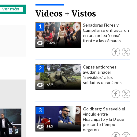
Videos + Vistos
Senadoras Flores y
Campillai se enfrascaron
en una pelea "cuma"
frente a las cámaras
2025
Capas antidrones
ayudan a hacer
"invisibles" a los
soldados ucranianos
639
Goldberg: Se reveló el
vínculo entre
Huachipato y la U que
por tanto tiempo
385
negaron