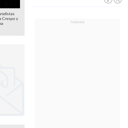
anelistas
 a Crespo y
ma