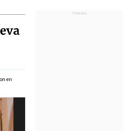
ueva
son en