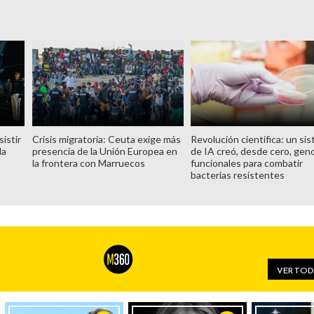
istir
Crisis migratoria: Ceuta exige más
Revolución científica: un si
la
presencia de la Unión Europea en
de IA creó, desde cero, ge
la frontera con Marruecos
funcionales para combatir
bacterias resistentes