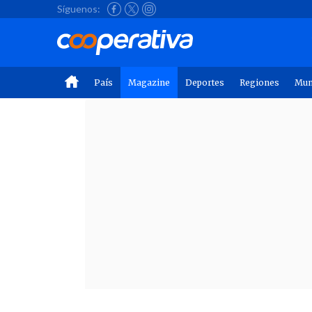
Síguenos:
País
Magazine
Deportes
Regiones
Mu