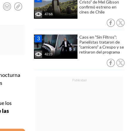
Cristo" de Mel Gibson
confirmó estreno en
cines de Chile
4768
Caos en "Sin Filtros":
Panelistas trataron de
"carnicero" a Crespo y se
retiraron del programa
4223
 nocturna
as
ue los
 las