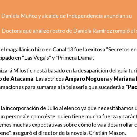
: Daniela Muñoz y alcalde de Independencia anuncian su
 Doctora que analizó rostro de Daniela Ramírez rompió el 
el magallánico hizo en Canal 13 fue la exitosa "Secretos en 
cipado en "Las Vega's" y "Primera Dama".
zará Milostich está basado en la desaparición del guía tur
o de Atacama
. Las actrices
Amparo Noguera
y
Mariana 
rsaciones para sumarse a la teleserie que sucederá a
"Pac
la incorporación de Julio al elenco ya que necesitábamos 
un personaje como éste, quien tiene mucha fuerza y carácte
emos muchas expectativas sobre cómo lo va a desarrollar c
ene", aseguró el director de la novela, Cristián Mason.