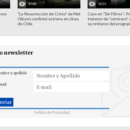
4768
4223
evos
"La Resurrección de Cristo" de Mel
Caos en "Sin Filtros": P
Gibson confirmó estreno en cines
trataron de "carnicero"
de Chile
se retiraron del progra
ro newsletter
mbre y apellido
mail
Política de Privacidad