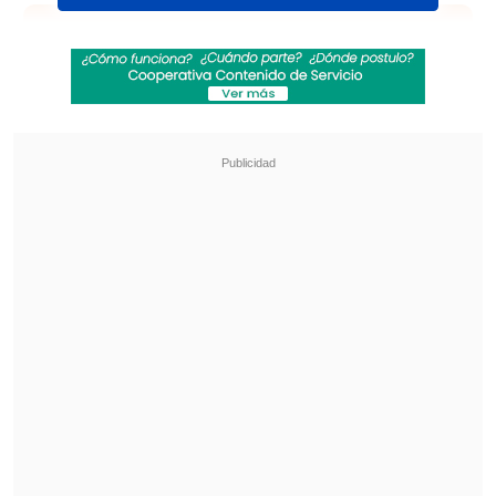
Revisa también
"Pidió perdón de rodillas": Revelan
desgarradores testimonios sobre las últimas
horas de Liam Payne
El duro cruce entre Viviana Nunes y José
Antonio Neme tras el Miss Universo Chile
Basada en la novela del mismo nombre
de Mary Rodgers de 1972, la cinta
original tiene a Curtis y Lohan como
madre e hija, respectivamente,
cuyos
cuerpos son intercambiados por una
misteriosa y mágica galleta de la
fortuna
.