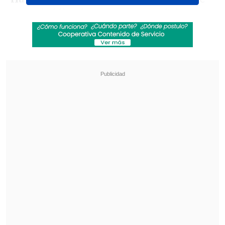
se verá obligado a retomar su oficio para
entrenar a un nuevo recluta.
Revisa también
Teletón 2026: Conoce la fecha, el nuevo lema
y al niño embajador de este año
Robert Pattinson se luce como cazador de
pedófilos en su nueva película "Primetime"
El trailer, estrenado a través de las
plataformas oficiales de la Fórmula 1,
entrega algunos detalles de la trama y
muestra a Brad Pitt conduciendo uno de
los vehículos de la categoría
.