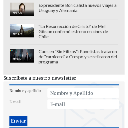
Expresidente Boric alista nuevos viajes a
Uruguay y Alemania
6738
"La Resurrección de Cristo" de Mel
Gibson confirmó estreno en cines de
4176
"F1" se estrenará en cines el próximo
25
Chile
de junio
. Posteriormente llegará a la
plataforma Apple TV+.
Caos en "Sin Filtros": Panelistas trataron
de "carnicero" a Crespo y se retiraron del
3863
programa
Suscríbete a nuestro newsletter
Nombre y apellido
E-mail