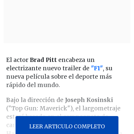
El actor
Brad Pitt
encabeza un
electrizante nuevo trailer de
"F1"
, su
nueva película sobre el deporte más
rápido del mundo.
Bajo la dirección de
Joseph Kosinski
("Top Gun: Maverick"), el largometraje
estará basado en el campeonato de
carreras Fórmula 1 y sigue a
"Sonny
LEER ARTICULO COMPLETO
Hayes"
(Pitt), un talentoso expiloto que