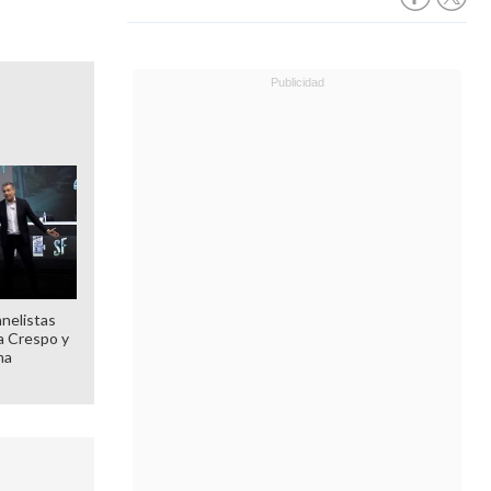
anelistas
 a Crespo y
ma