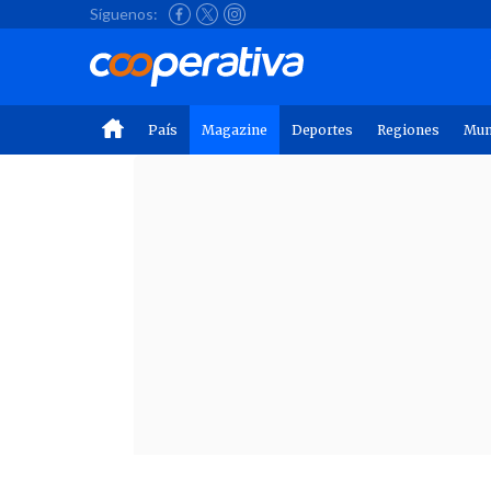
Síguenos:
País
Magazine
Deportes
Regiones
Mu