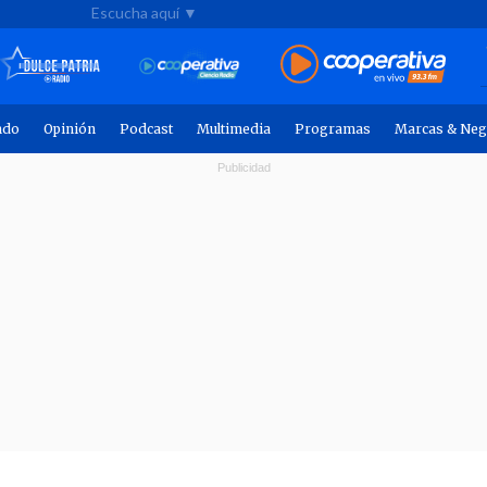
Escucha aquí ▼
ndo
Opinión
Podcast
Multimedia
Programas
Marcas & Neg