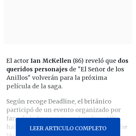
El actor
Ian McKellen
(86) reveló que
dos
queridos personajes
de "El Señor de los
Anillos" volverán para la próxima
película de la saga.
Según recoge Deadline, el británico
participó de un evento organizado por
fans de la franquicia en Londres. Allí
habló sobre
"El Señor de los Anillos: The
LEER ARTICULO COMPLETO
Hunt for Gollum"
, un nuevo