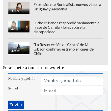
Expresidente Boric alista nuevos viajes a
Uruguay y Alemania
7642
Lucho Miranda respondió sabiamente a
frase de Camila Flores sobre la
5941
discapacidad
"La Resurrección de Cristo" de Mel
Gibson confirmó estreno en cines de
5207
Chile
Ian McKellen interpretó a "Gandalf" en
la trilogía original de "El Señor de los
Suscríbete a nuestro newsletter
Anillos" entre 2001 y 2003, y en la
trilogía del "Hobbit" entre 2012 y 2014.
Nombre y apellido
E-mail