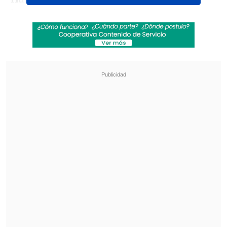
largometraje que dirigirá y
protagonizará Andy Serkis, y cuyo
estreno está fijado para el
17 de
diciembre de 2027
.
Revisa también
Remezón en "Hay que decirlo": Gissella
Gallardo y Manu González fueron
desvinculados
Chappell Roan anuncia show benéfico en
apoyo a la comunidad LGBTI+
"Supe que va a haber otra película en la
Tierra Media y que empezará a filmarse
en mayo. Será dirigida por 'Gollum' y se