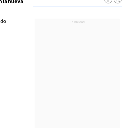
n la nueva
ndo