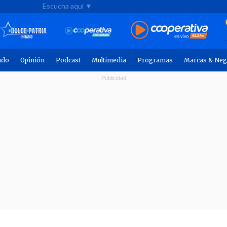
Escucha aquí ▼
ndo
Opinión
Podcast
Multimedia
Programas
Marcas & Neg