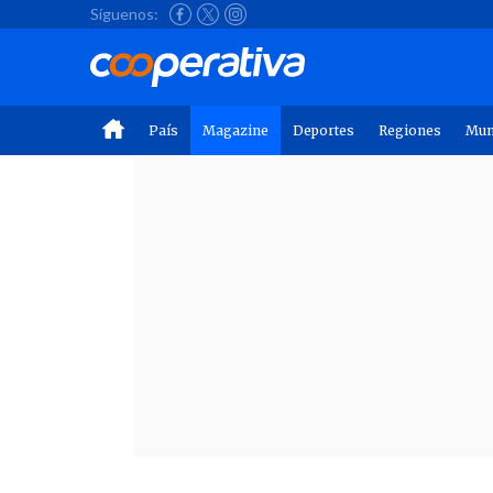
Síguenos:
País
Magazine
Deportes
Regiones
Mu