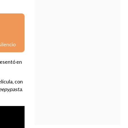
silencio
resentó en
elícula, con
eepypasta
.