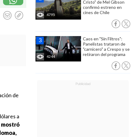
Cristo" de Mel Gibson
confirmó estreno en
cines de Chile
4795
Caos en "Sin Filtros":
Panelistas trataron de
"carnicero" a Crespo y se
retiraron del programa
4244
ación de
dólares a
, mostró
 Momoa,