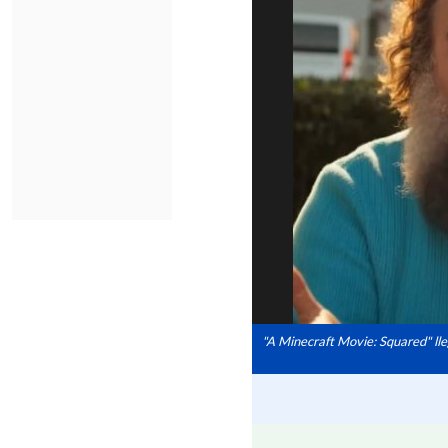
"A Minecraft Movie: Squared" lle