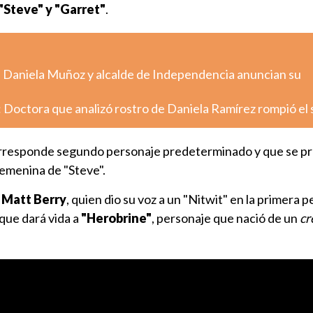
Steve" y "Garret"
.
: Daniela Muñoz y alcalde de Independencia anuncian su
 Doctora que analizó rostro de Daniela Ramírez rompió el 
corresponde segundo personaje predeterminado y que se p
emenina de "Steve".
Matt Berry
, quien dio su voz a un "Nitwit" en la primera p
que dará vida a
"Herobrine"
, personaje que nació de un
cr