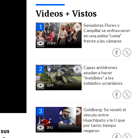
Videos + Vistos
Senadoras Flores y
Campillai se enfrascaron
en una pelea "cuma"
frente a las cámaras
2029
Capas antidrones
ayudan a hacer
"invisibles" a los
soldados ucranianos
639
Goldberg: Se reveló el
vínculo entre
Huachipato y la U que
por tanto tiempo
392
sus
negaron