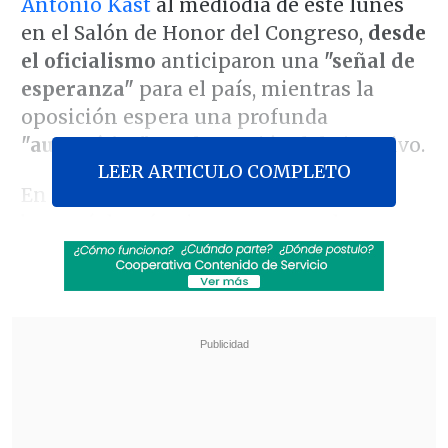
Antonio Kast
al mediodía de este lunes
en el Salón de Honor del Congreso,
desde
el oficialismo
anticiparon una
"señal de
esperanza"
para el país, mientras la
oposición espera una profunda
"autocrítica"
por la gestión del Ejecutivo.
LEER ARTICULO COMPLETO
En la instancia, con la que el Ejecutivo
buscará dar término a su etapa de
instalación,
se espera que el Mandatario
anuncie
25 proyectos de ley en materia
de seguridad
,
entre los que destacan
sanciones contra rayados al mobiliario
público y un plan para fortalecer la
dotación de Carabineros.