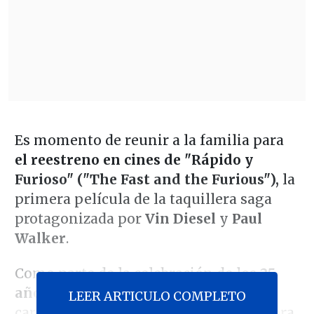
Es momento de reunir a la familia para
el reestreno en cines de "Rápido y
Furioso" ("The Fast and the Furious"),
la
primera película de la taquillera saga
protagonizada por
Vin Diesel
y
Paul
Walker
.
Como parte de la celebración de los
25
años
del estreno del clásico de las
LEER ARTICULO COMPLETO
carreras callejeras, desde la distribuidora