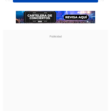
Andes Films
confirmaron que
la película
de 2001 volverá a los cines nacionales el
próximo 13 de agosto
.
Revisa también
José Antonio Neme protagonizó colisión en
Las Condes
Remezón en "Hay que decirlo": Gissella
Gallardo y Manu González fueron
desvinculados
Todo como forma de preparar
el regreso
de la franquicia con
"Rápido y Furioso
11"
, a estrenarse en 2028
.