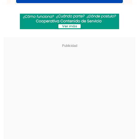
Revisa también
"Heated Rivalry" suma a dos nuevos
protagonistas: cuándo se estrena su segunda
temporada
Cata Vallejos analizó su derrota en Miss
Universo Chile: "Me comieron los nervios"
"El informe médico es concluyente al
decir que murió de un problema al
corazón", aseguró el manager al citado
medio.
La versión de Smith coincide con el
informe forense divulgado por el
Canal 4
de Los Angeles
, donde además se
mencionó al
alcoholismo
como un factor