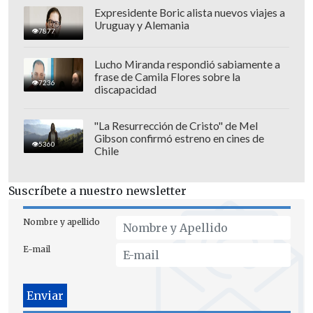
como
"Kill Bill,Reservoir Dogs" y "The
Expresidente Boric alista nuevos viajes a
Hateful Eight"
, entre otras.
Uruguay y Alemania
7877
Lucho Miranda respondió sabiamente a
frase de Camila Flores sobre la
7236
discapacidad
"La Resurrección de Cristo" de Mel
Gibson confirmó estreno en cines de
5360
Chile
Suscríbete a nuestro newsletter
Nombre y apellido
E-mail