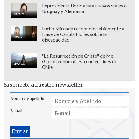
Dides volvió a ser declarada la sucesora
Expresidente Boric alista nuevos viajes a
de Naya Fácil.
Uruguay y Alemania
7696
Lucho Miranda respondió sabiamente a
frase de Camila Flores sobre la
6373
discapacidad
"La Resurrección de Cristo" de Mel
Gibson confirmó estreno en cines de
5244
Chile
Suscríbete a nuestro newsletter
Nombre y apellido
E-mail