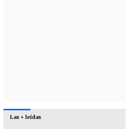
Yingo
con 43 votos debido a una papeleta
a su favor que fue puesta por error en la
urna equivocada.
Las + leídas
No obstante,
este voto fue anulado y