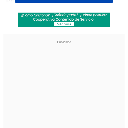
Revisa también
José Antonio Neme protagonizó colisión en
Las Condes
Remezón en "Hay que decirlo": Gissella
Gallardo y Manu González fueron
desvinculados
En primera instancia,
la actual Miss
Chile
- que ganó la votación popular con
más del 50%-
fue dada por ganadora
c
on 37 sufragios de la prensa acreditada.
Minutos después, u
n recuento de la
organización entregó la corona a la ex