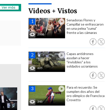
Videos + Vistos
Senadoras Flores y
Campillai se enfrascaron
en una pelea "cuma"
frente a las cámaras
2008
Capas antidrones
ayudan a hacer
"invisibles" a los
soldados ucranianos
635
Para el recuerdo: Se
cumplen dos años del
oro olímpico de Francisca
Crovetto
345