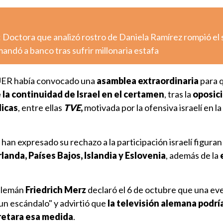
 Doctora que analizó rostro de Daniela Ramírez rompió el 
dó a banco tras sufrir millonaria estafa
 UER había convocado una
asamblea extraordinaria
para 
 la continuidad de Israel en el certamen
, tras la
oposic
licas
, entre ellas
TVE
,
motivada por la ofensiva israelí en la
han expresado su rechazo a la participación israelí figuran 
rlanda, Países Bajos, Islandia y Eslovenia
, además de la
 alemán
Friedrich Merz
declaró el 6 de octubre que una ev
"un escándalo" y advirtió que
la televisión alemana podría
cretara esa medida
.