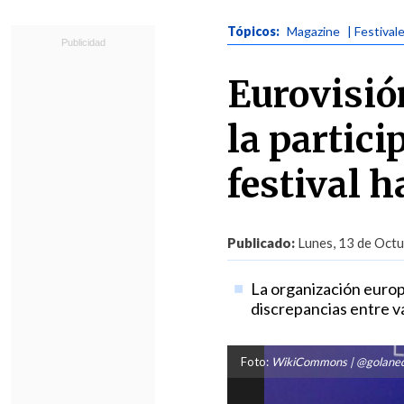
Tópicos:
Magazine
| Festival
Eurovisió
la partici
festival 
Publicado:
Lunes, 13 de Octu
La organización europe
discrepancias entre va
Foto:
WikiCommons | @golane