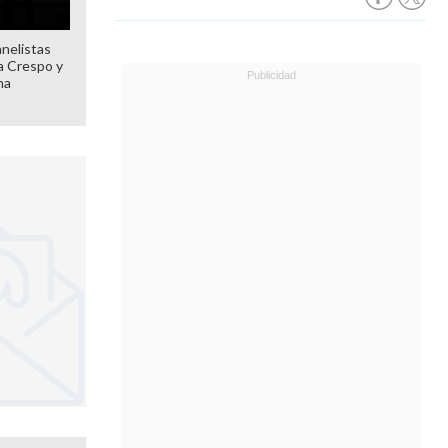
anelistas
 a Crespo y
ma