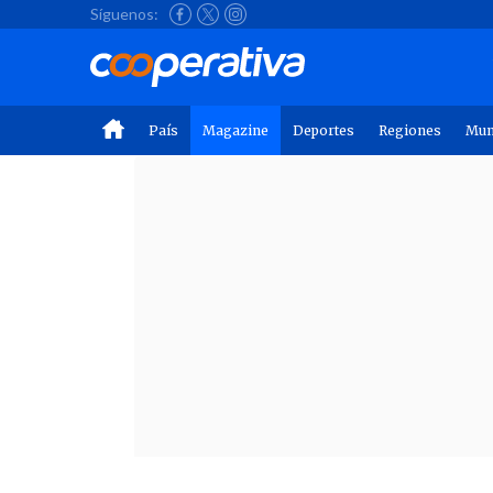
Síguenos:
País
Magazine
Deportes
Regiones
Mu