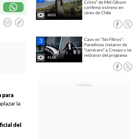
Cristo" de Mel Gibson
confirmó estreno en
cines de Chile
4601
Caos en "Sin Filtros":
Panelistas trataron de
"carnicero" a Crespo y se
retiraron del programa
4168
a para
aplazar la
ficial del