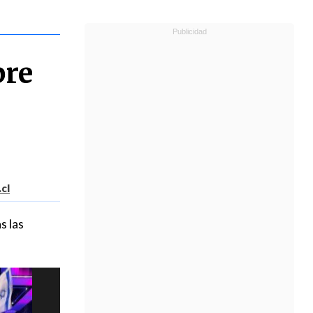
bre
cl
s las