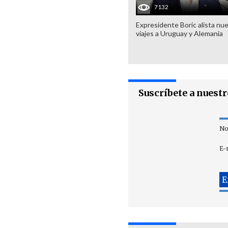
7132
Expresidente Boric alista nu
viajes a Uruguay y Alemania
Suscríbete a nuest
No
E-