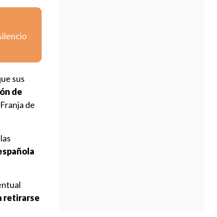
silencio
que sus
ión de
 Franja de
las
española
entual
 retirarse