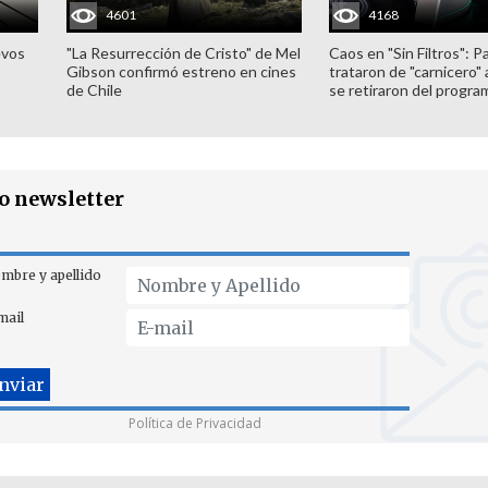
4601
4168
evos
"La Resurrección de Cristo" de Mel
Caos en "Sin Filtros": P
Gibson confirmó estreno en cines
trataron de "carnicero"
de Chile
se retiraron del progra
ro newsletter
mbre y apellido
mail
Política de Privacidad