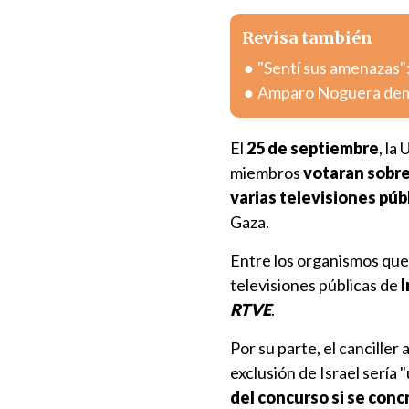
Revisa también
"Sentí sus amenazas":
Amparo Noguera deman
El
25 de septiembre
, la
miembros
votaran sobre
varias televisiones púb
Gaza.
Entre los organismos que 
televisiones públicas de
I
RTVE
.
Por su parte, el canciller
exclusión de Israel sería 
del concurso si se con