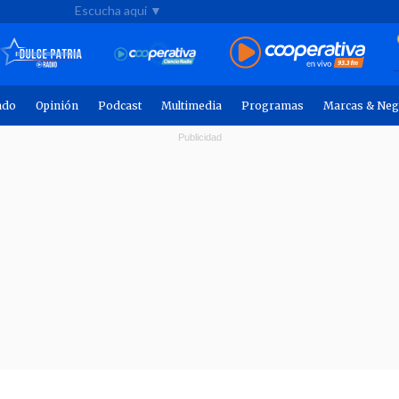
Escucha aquí ▼
ndo
Opinión
Podcast
Multimedia
Programas
Marcas & Neg