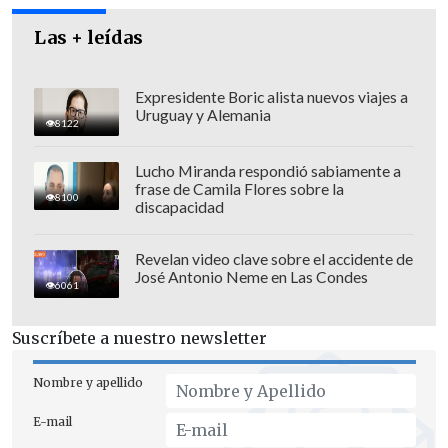
Las + leídas
Expresidente Boric alista nuevos viajes a
Uruguay y Alemania
8122
Lucho Miranda respondió sabiamente a
frase de Camila Flores sobre la
8100
discapacidad
Revelan video clave sobre el accidente de
José Antonio Neme en Las Condes
Quien también lamentó los retrasos fue
6061
Mon Laferte
, quien criticó en escena que
Suscríbete a nuestro newsletter
las pantallas de atrás estuvieran tapadas
por un telón,
un telón que estaba puesto
Nombre y apellido
para cubrir la instalación de los equipos
E-mail
de bandas como Red Hot Chili Peppers
,