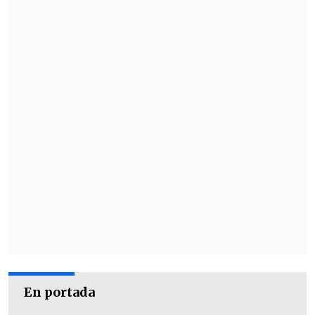
jornada de Lollapalooza, se espera un
comienzo cargado con las cumbias de
Moral Diastrída y Damas Gratis
y los
cierres a cargo de
Liam Gallagher, Lana
del rey y The Killers.
En portada