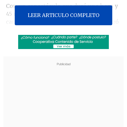
Con un espectáculo que duró una hora y
45 minutos, la banda presentó un set
LEER ARTICULO COMPLETO
cargado de éxitos, distinto al que mostró
anoche en Argentina y con el que
reivindicó su anterior paso por la cita.
Revisa también
Sinaka tras su gira por Europa: "A veces los
chilenos nos sentimos inferiores"
Antonio Vodanovic descarta volver a la
televisión: "Creo que mi tiempo pasó"
La del sábado fue además una jornada
que repitió las 80 mil personas en el
público y que debió enfrentar algunos