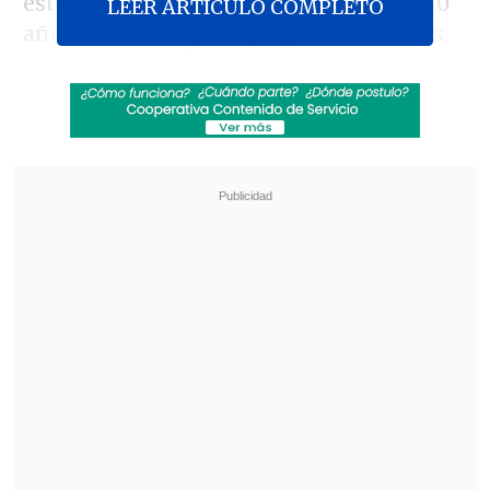
este espectáculo donde celebrará sus 40
LEER ARTICULO COMPLETO
años de carrera y desplegará anécdotas
relacionadas a "
su tragicómica
experiencia en Barcelona
, que el mismo
recuerda como impactante", según un
comunicado.
Revisa también
José Antonio Neme protagonizó colisión en
Las Condes
Remezón en "Hay que decirlo": Gissella
Gallardo y Manu González fueron
desvinculados
Mientras se encontraba de gira por