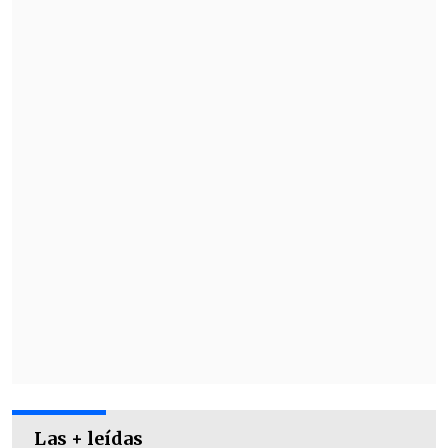
España, el humorista sufrió
un problema
de presión por el que tuvo que ser
operado de urgencia
.
¿Cuándo y dónde es?
El espectáculo de Bombo Fica se podrá
ver el
15 y 16 de noviembre
en el Teatro
Coliseo.
Las + leídas