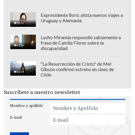
Expresidente Boric alista nuevos viajes a
Uruguay y Alemania
7676
Las entradas se pueden adquirir en
Lucho Miranda respondió sabiamente a
Puntoticket
con precios que parten en
frase de Camila Flores sobre la
6138
discapacidad
los $11.500.
"La Resurrección de Cristo" de Mel
Gibson confirmó estreno en cines de
5219
Chile
Suscríbete a nuestro newsletter
Nombre y apellido
E-mail