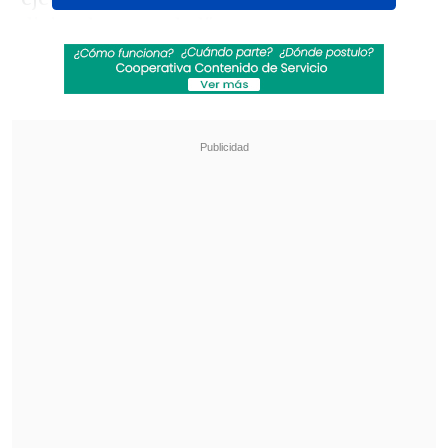
diciendo su verdad".
Revisa también
Medio especializado postula a Mariana Di
Girolamo a los Oscar 2027
Filtran audios de las disculpas de Marité
Matus a Camilo Huerta: "Fue un error"
Posteriormente, la voz de "Be The One"
se refirió a la forma en la que la prensa
ha abordado el tema
, señalando
principalmente al portal
Daily Mail
,
donde aseguraron que la artista había
cortado sus lazos laborales con Levy