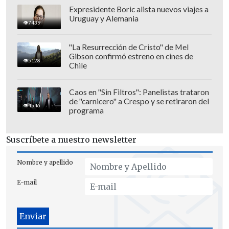
Expresidente Boric alista nuevos viajes a
Uruguay y Alemania
7439
"La Resurrección de Cristo" de Mel
Gibson confirmó estreno en cines de
5128
Chile
Finalmente Lipa, que llegará a Chile los
próximos 11 y 12 de noviembre, añadió:
Caos en "Sin Filtros": Panelistas trataron
de "carnicero" a Crespo y se retiraron del
"Siempre es Palestina Libre,
pero
4546
programa
explotar una tragedia global para vender
periódicos es algo que encuentro
Suscríbete a nuestro newsletter
profundamente preocupante".
Nombre y apellido
E-mail