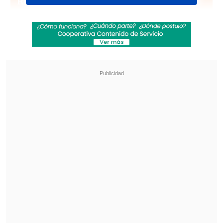
Revisa también
"Heated Rivalry" suma a dos nuevos
protagonistas: cuándo se estrena su segunda
temporada
Cata Vallejos analizó su derrota en Miss
Universo Chile: "Me comieron los nervios"
Por esto, la productora DG Medios
confirmó que el intérprete de "Salomé"
fijó presentaciones para el 27 y 28 de
agosto
en el recinto del Parque
O'Higgins, sumándose a los días 20, 21 y
23.
Venta de entradas