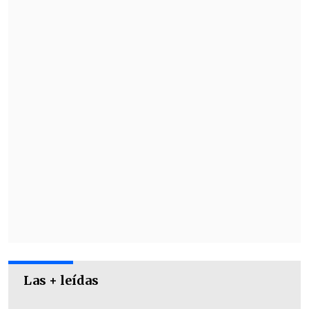
Los tickets para las nuevas fechas de
Chayanne estarán disponibles
a partir
de este jueves 31 de octubre
a las 11:00
horas con preventa exclusiva para
clientes Entel y Scotia a través de
Puntoticket.
Las + leídas