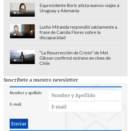
Expresidente Boric alista nuevos viajes a
Uruguay y Alemania
7861
En tanto,
la venta general comenzará el
sábado 2 de noviembre
a las 11:01 horas
Lucho Miranda respondió sabiamente a
mediante el mismo sistema.
frase de Camila Flores sobre la
7190
discapacidad
"La Resurrección de Cristo" de Mel
Gibson confirmó estreno en cines de
5352
Chile
Suscríbete a nuestro newsletter
Nombre y apellido
E-mail