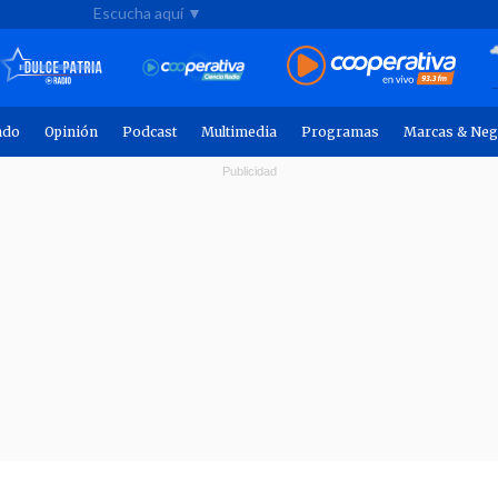
Escucha aquí ▼
ndo
Opinión
Podcast
Multimedia
Programas
Marcas & Neg