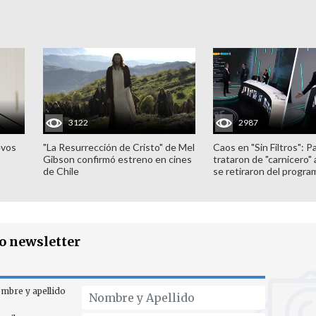
3122
2987
evos
"La Resurrección de Cristo" de Mel
Caos en "Sin Filtros": P
Gibson confirmó estreno en cines
trataron de "carnicero"
de Chile
se retiraron del progra
ro newsletter
mbre y apellido