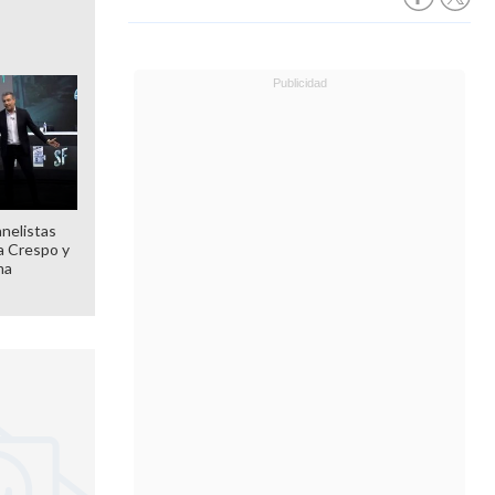
anelistas
 a Crespo y
ma