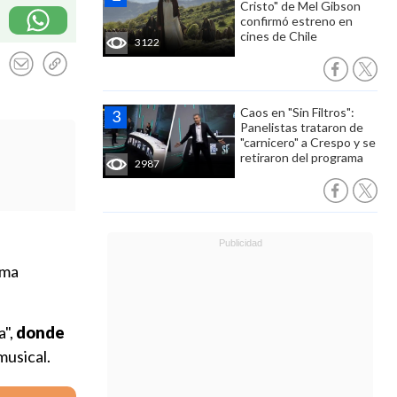
Cristo" de Mel Gibson
confirmó estreno en
cines de Chile
3122
Caos en "Sin Filtros":
Panelistas trataron de
"carnicero" a Crespo y se
retiraron del programa
2987
ima
a",
donde
musical.