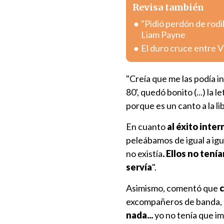
Revisa también
"Pidió perdón de rodi
Liam Payne
El duro cruce entre V
"Creía que me las podía i
80', quedó bonito (...) la
porque es un canto a la lib
En cuanto
al éxito inte
peleábamos de igual a igu
no existía
. Ellos no tení
servía
".
Asimismo, comentó que
c
excompañeros de banda,
nada...
yo no tenía que imp