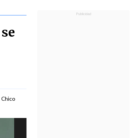
 se
a Chico