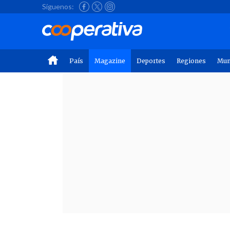
Síguenos:
País
Magazine
Deportes
Regiones
Mu