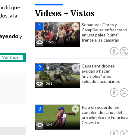
cordó que
Videos + Vistos
os, a la
Senadoras Flores y
Campillai se enfrascaron
en una pelea "cuma"
cayendo
y
frente a las cámaras
1265
Capas antidrones
ayudan a hacer
"invisibles" a los
soldados ucranianos
561
Para el recuerdo: Se
cumplen dos años del
oro olímpico de Francisca
Crovetto
324