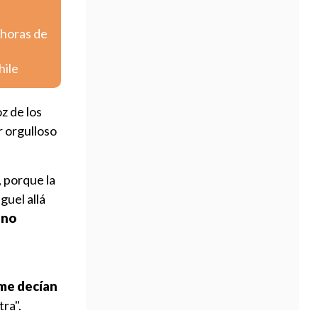
 horas de
hile
z de los
r orgulloso
, porque la
guel allá
 no
s
 me decían
tra".