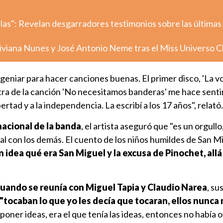
llas": Revelan desgarradores testimonios sobre las últimas
iviana Nunes y José Antonio Neme tras el Miss Universo C
ngeniar para hacer canciones buenas. El primer disco, 'La vo
 letra de la canción 'No necesitamos banderas' me hace senti
ertad y a la independencia. La escribí a los 17 años", relató.
rnacional de la banda
, el artista aseguró que "es un orgullo
al con los demás. El cuento de los niños humildes de San Mi
an idea qué era San Miguel y la excusa de Pinochet, allá
uando se reunía con Miguel Tapia y Claudio Narea
, su
"tocaban lo que yo les decía que tocaran, ellos nunca
oner ideas, era el que tenía las ideas, entonces no había o