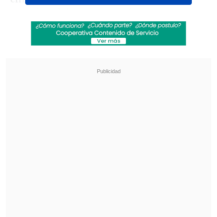
emocional de nuestro país, con una
historia potente de esta banda de rock
con más de 50 años de historia que sigue
vigente, considerada una de las más
importantes e influyentes de
Sudamérica, con una gran repercusión
en el público y en los músicos de varias
generaciones", destacó la
productora Macarena Cardone
de Invercine & Wood.
Revisa también
Karol G incluirá colaboraciones con Bruno
Mars y Drake en su nuevo disco
"Pidió perdón de rodillas": Revelan