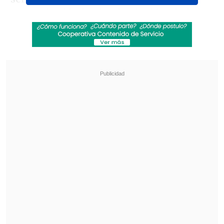
campo inglés, haciendo alusión al cítrico
protagonista de la canción. En el clip,
Louis compartió también un breve
adelanto de su tema.
Revisa también
"Lloraba preocupado": la reacción de Neme
tras accidente de tránsito en Las Condes
José Antonio Neme protagonizó colisión en
Las Condes