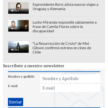
Expresidente Boric alista nuevos viajes a
Uruguay y Alemania
7781
Lucho Miranda respondió sabiamente a
Este lanzamiento marca el regreso
frase de Camila Flores sobre la
6857
discapacidad
musical de Tomlinson después de tres
años sin nuevos lanzamientos, tras su
"La Resurrección de Cristo" de Mel
álbum
"Faith in the Future (2022)"
.
Gibson confirmó estreno en cines de
5281
Chile
El single estará disponible en todas las
plataformas a partir del
30 de
Suscríbete a nuestro newsletter
septiembre de 2025.
Nombre y apellido
E-mail