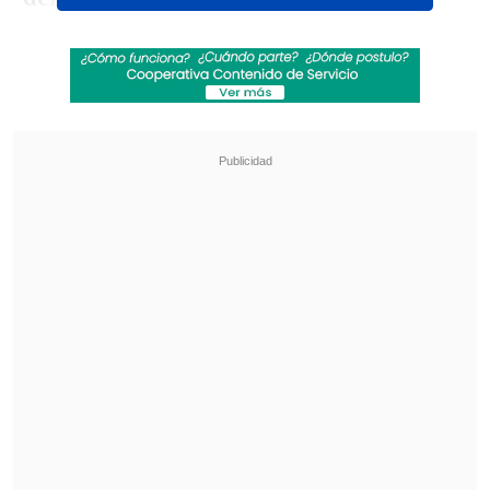
izquierdo resbaló y cayó de espalda
.
Revisa también
Revelan video clave sobre el accidente de
José Antonio Neme en Las Condes
"Heated Rivalry" suma a dos nuevos
protagonistas: cuándo se estrena su segunda
temporada
Pese al fuerte golpe, Luis Miguel siguió
su interpretación desde el piso e
incluso
fue acompañado por sus músicos a su
lado
.