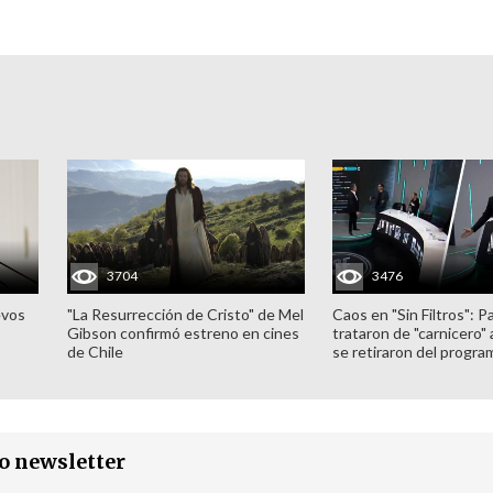
3704
3476
evos
"La Resurrección de Cristo" de Mel
Caos en "Sin Filtros": P
Gibson confirmó estreno en cines
trataron de "carnicero"
de Chile
se retiraron del progra
ro newsletter