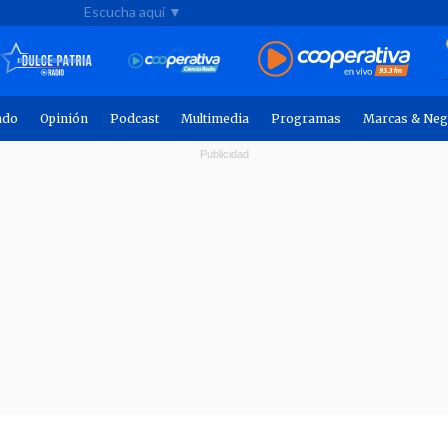
Escucha aquí ▼
ndo
Opinión
Podcast
Multimedia
Programas
Marcas & Neg