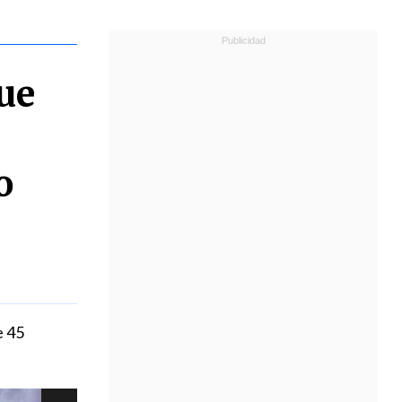
ue
o
e 45