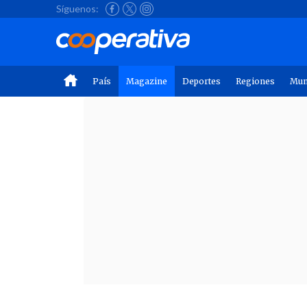
Síguenos:
País
Magazine
Deportes
Regiones
Mu