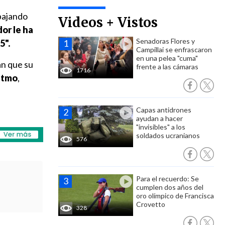
abajando
Videos + Vistos
dor le ha
Senadoras Flores y
5".
Campillai se enfrascaron
en una pelea "cuma"
an que su
frente a las cámaras
1716
ritmo
,
Capas antidrones
ayudan a hacer
"invisibles" a los
soldados ucranianos
576
Para el recuerdo: Se
cumplen dos años del
oro olímpico de Francisca
Crovetto
328