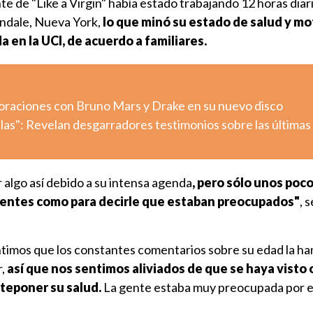
te de "Like a Virgin" había estado trabajando 12 horas diari
ndale, Nueva York,
lo que minó su estado de salud y mot
a en la UCI, de acuerdo a familiares.
aboraciones con Bruno Mars y Drake en su nuevo disco
llas": Revelan desgarradores testimonios sobre las últimas
 algo así debido a su intensa agenda
, pero sólo unos poc
ientes como para decirle que estaban preocupados"
, 
imos que los constantes comentarios sobre su edad la ha
,
así que nos sentimos aliviados de que se haya visto 
teponer su salud.
La gente estaba muy preocupada por el