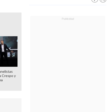
anelistas
 a Crespo y
ma