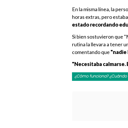
En la misma línea, la per
horas extras, pero estab
estado recordando edu
Si bien sostuvieron que 
rutina la llevara a tener
comentando que
"nadie l
"Necesitaba calmarse. E