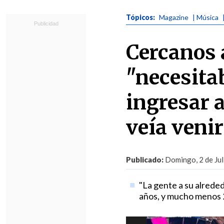
Tópicos:
Magazine
| Música
Cercanos
"necesita
ingresar 
veía venir
Publicado:
Domingo, 2 de Jul
"La gente a su alrede
años, y mucho menos 2