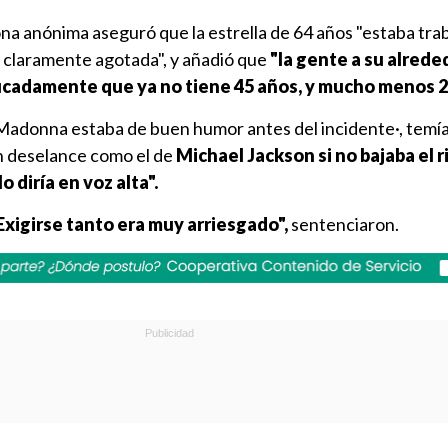
sona anónima aseguró que la estrella de 64 años "estaba tr
a claramente agotada", y añadió que
"la gente a su alrede
cadamente que ya no tiene 45 años, y mucho menos 2
"Madonna estaba de buen humor antes del incidente·, temí
 un deselance como el de
Michael Jackson si no bajaba el 
o diría en voz alta".
xigirse tanto era muy arriesgado",
sentenciaron.