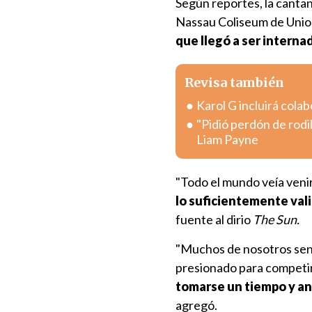
Según reportes, la cantan
Nassau Coliseum de Unio
que llegó a ser internad
Revisa también
Karol G incluirá col
"Pidió perdón de rodi
Liam Payne
"Todo el mundo veía venir
lo suficientemente val
fuente al dirio
The Sun.
"Muchos de nosotros sent
presionado para competir
tomarse un tiempo y an
agregó.