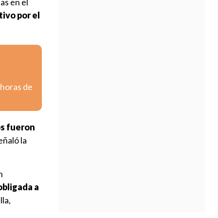
as en el
ivo por el
 horas de
os fueron
señaló la
n
obligada a
la,