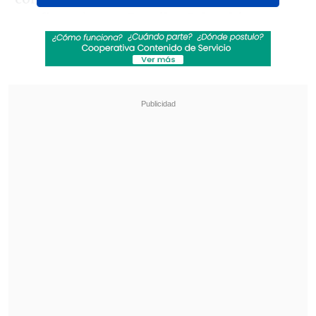
confirmados en
Brasil y Colombia
.
Revisa también
José Antonio Neme protagonizó colisión en
Las Condes
Remezón en "Hay que decirlo": Gissella
Gallardo y Manu González fueron
desvinculados
Sin embargo la
ausencia de Chile
, un
país habitual en las giras sudamericanas
de los artistas, llamó la atención.
La posible razón radica en el recordado
desencuentro de Levine y el público