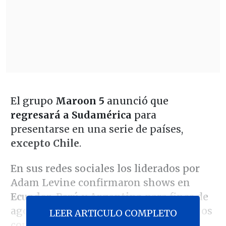
El grupo
Maroon 5
anunció que
regresará a Sudamérica
para
presentarse en una serie de países,
excepto Chile
.
En sus redes sociales los liderados por
Adam Levine confirmaron shows en
Ecuador, Perú y Argentina
para fines de
agosto y comienzos de septiembre. Estos
LEER ARTICULO COMPLETO
conciertos se suman a los ya