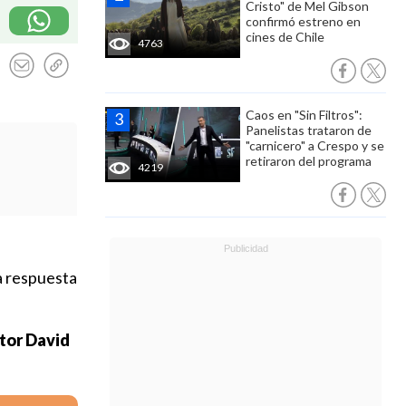
Cristo" de Mel Gibson
confirmó estreno en
cines de Chile
4763
Caos en "Sin Filtros":
Panelistas trataron de
"carnicero" a Crespo y se
retiraron del programa
4219
la respuesta
tor David