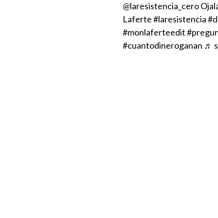
@laresistencia_cero
Ojal
Laferte
#laresistencia
#d
#monlaferteedit
#pregun
#cuantodineroganan
♬ s