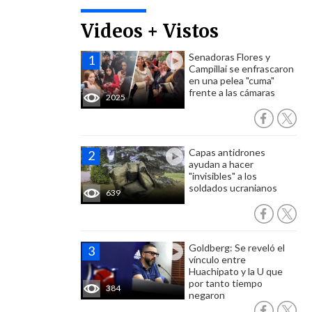
Videos + Vistos
Senadoras Flores y
Campillai se enfrascaron
en una pelea "cuma"
frente a las cámaras
2025
Capas antidrones
ayudan a hacer
"invisibles" a los
soldados ucranianos
639
Goldberg: Se reveló el
vínculo entre
Huachipato y la U que
por tanto tiempo
384
negaron