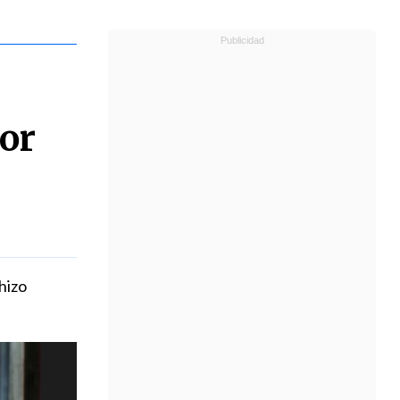
or
hizo