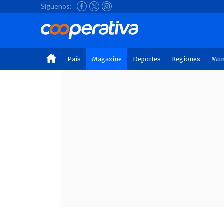
Síguenos:
País
Magazine
Deportes
Regiones
Mu