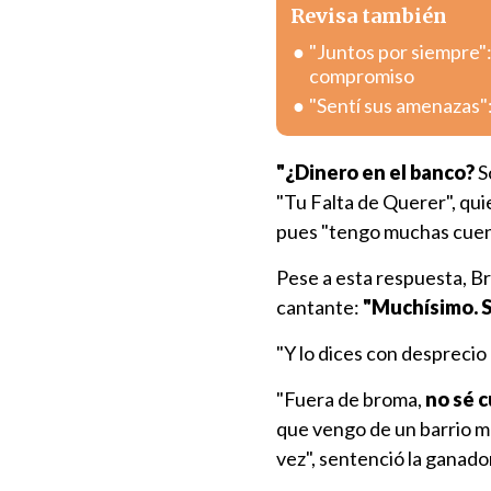
Revisa también
"Juntos por siempre"
compromiso
"Sentí sus amenazas":
"¿Dinero en el banco?
S
"Tu Falta de Querer", qui
pues "tengo muchas cuent
Pese a esta respuesta, Br
cantante:
"Muchísimo. So
"Y lo dices con desprecio a
"Fuera de broma,
no sé c
que vengo de un barrio m
vez", sentenció la ganad