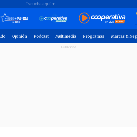
Escucha aquí ▼
ndo
Opinión
Podcast
Multimedia
Programas
Marcas & Neg