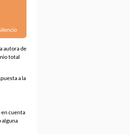
silencio
la autora de
nio total
puesta a la
o en cuenta
o alguna