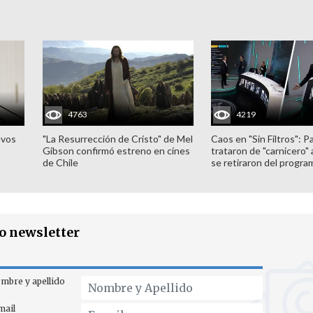
4763
4219
evos
"La Resurrección de Cristo" de Mel
Caos en "Sin Filtros": P
Gibson confirmó estreno en cines
trataron de "carnicero"
de Chile
se retiraron del progra
ro newsletter
mbre y apellido
mail