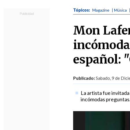
Tópicos:
Magazine
| Música
Mon Lafer
incómoda 
español: 
Publicado:
Sabado, 9 de Dici
La artista fue invitad
incómodas preguntas