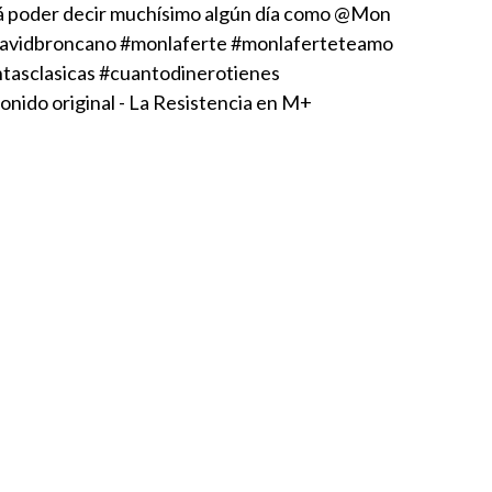
á poder decir muchísimo algún día como @Mon
avidbroncano
#monlaferte
#monlaferteteamo
tasclasicas
#cuantodinerotienes
onido original - La Resistencia en M+