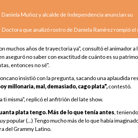
: Daniela Muñoz y alcalde de Independencia anuncian su
 Doctora que analizó rostro de Daniela Ramírez rompió el 
on muchos años de trayectoria ya", consultó el animador a 
en aseguró no saber con exactitud de cuánto es su patrimo
as, entonces no sé".
oncano insistió con la pregunta, sacando una aplaudida res
y millonaria, mal, demasiado, cago plata",
contestó.
 ti misma", replicó el anfitrión del late show.
uanta plata tengo. Más de lo que tenía antes
, teniend
uy popular (...) Tengo mucho más de lo que había imaginad
ora del Grammy Latino.