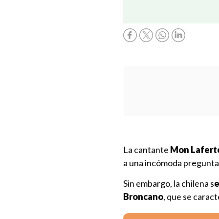
La cantante
Mon Laferte
a una incómoda pregunta 
Sin embargo, la chilena s
e
Broncano
, que se caract