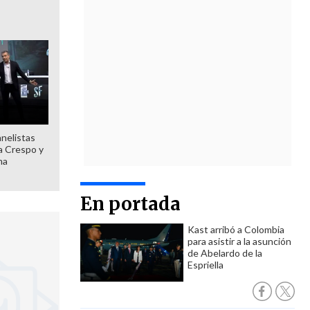
anelistas
 a Crespo y
ma
En portada
Kast arribó a Colombia
para asistir a la asunción
de Abelardo de la
Espriella