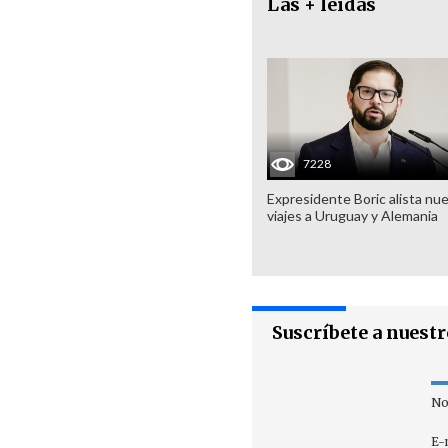
Las + leídas
7228
Expresidente Boric alista nu
viajes a Uruguay y Alemania
Suscríbete a nuest
No
E-