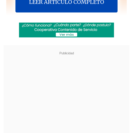
LEER ARTICULO COMPLETO
temporada
Tacán - "El brujo Tacán (en vivo)"