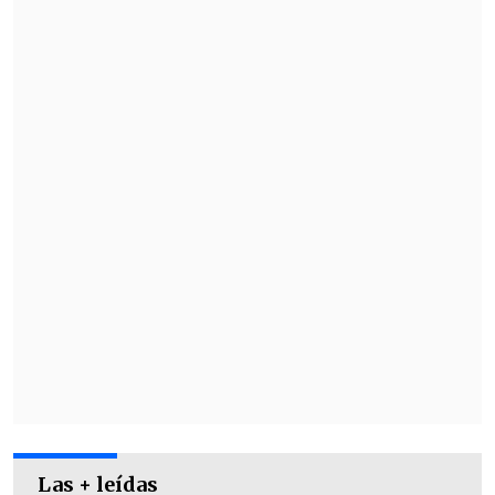
Los Perros de Pavlov feat. kuraimokha -
"contra-contra!"
Lucybell - "Pez sin auxilio"
Amanitas - "Hiedra"
Las + leídas