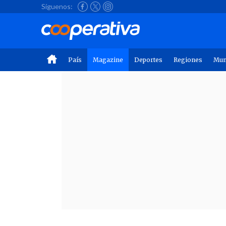
Síguenos:
País
Magazine
Deportes
Regiones
Mu