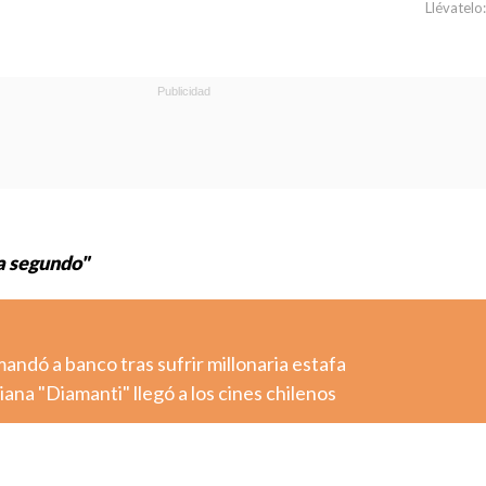
Llévatelo:
a segundo"
dó a banco tras sufrir millonaria estafa
iana "Diamanti" llegó a los cines chilenos