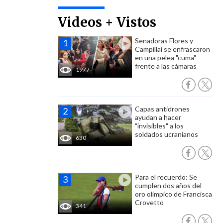
Videos + Vistos
Senadoras Flores y
Campillai se enfrascaron
en una pelea "cuma"
frente a las cámaras
1977
Capas antidrones
ayudan a hacer
"invisibles" a los
soldados ucranianos
630
Para el recuerdo: Se
cumplen dos años del
oro olímpico de Francisca
Crovetto
341