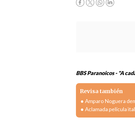
BBS Paranoicos - "A cad
Revisa también
Amparo Noguera deman
Aclamada película ital