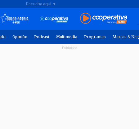
Escucha aquí ▼
ndo
Opinión
Podcast
Multimedia
Programas
Marcas & Neg