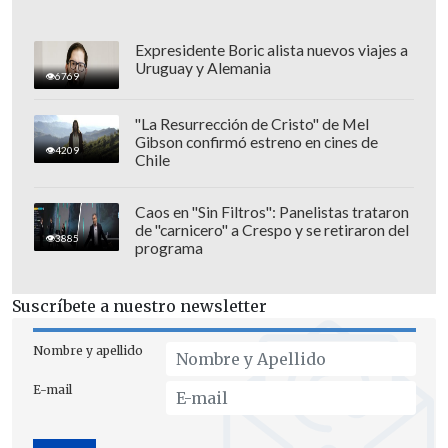
Vicencio Navarro feat. Paul Morris – "La
quiero a morir (cover Francis Cabrell)"
Expresidente Boric alista nuevos viajes a
Uruguay y Alemania
6769
"La Resurrección de Cristo" de Mel
Gibson confirmó estreno en cines de
4209
Chile
Caos en "Sin Filtros": Panelistas trataron
de "carnicero" a Crespo y se retiraron del
3885
programa
Suscríbete a nuestro newsletter
Nombre y apellido
E-mail