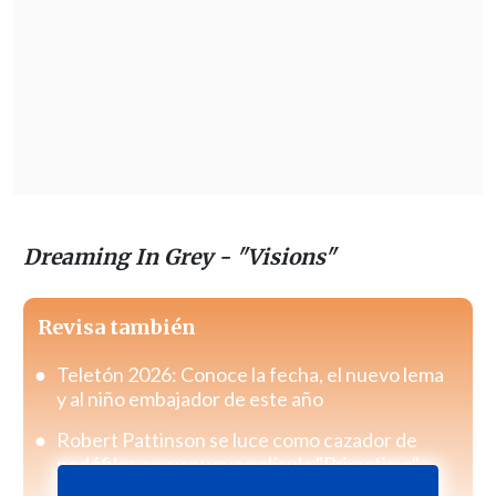
Dreaming In Grey - "Visions"
Revisa también
Teletón 2026: Conoce la fecha, el nuevo lema
y al niño embajador de este año
Robert Pattinson se luce como cazador de
pedófilos en su nueva película "Primetime"