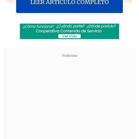
LEER ARTICULO COMPLETO
Diáfanos - "John Doe"