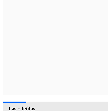
Temumizu - "Tengo la fe"
Huérfanos Salvajes - "La jauría"
Las + leídas