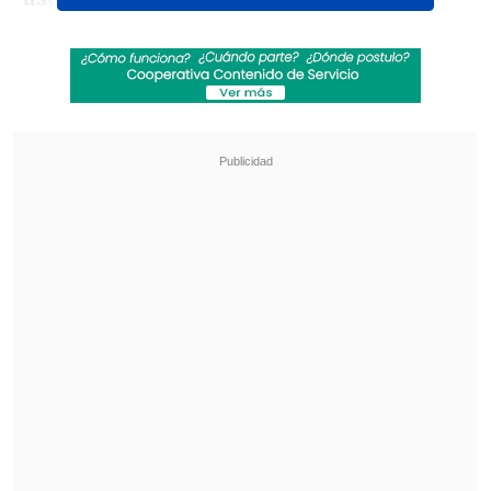
"Enganchaditos"
.
Revisa también
José Antonio Neme protagonizó colisión en
Las Condes
Remezón en "Hay que decirlo": Gissella
Gallardo y Manu González fueron
desvinculados
Las entradas para el show de Los
Palmeras tienen un valor de $8.000 y se
pueden comprar
aquí
.