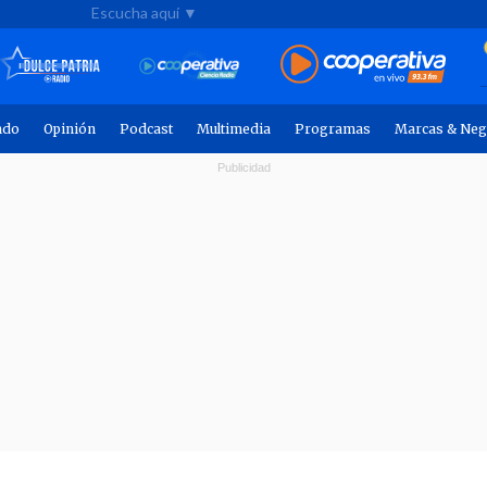
Escucha aquí ▼
ndo
Opinión
Podcast
Multimedia
Programas
Marcas & Neg