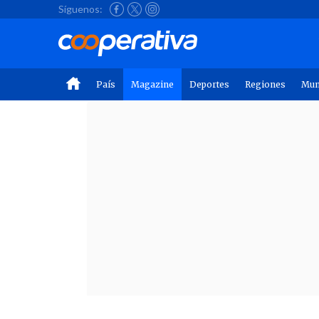
Síguenos:
País
Magazine
Deportes
Regiones
Mu