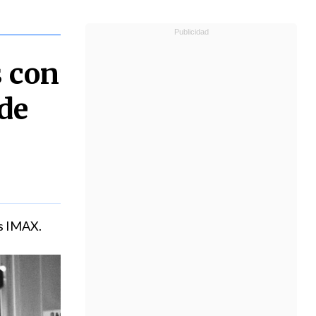
s con
 de
as IMAX.