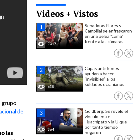
Videos + Vistos
Senadoras Flores y
Campillai se enfrascaron
en una pelea "cuma"
frente a las cámaras
2017
Capas antidrones
ayudan a hacer
"invisibles" a los
soldados ucranianos
638
l grupo
acional de
Goldberg: Se reveló el
vínculo entre
Huachipato y la U que
por tanto tiempo
364
mo las
negaron