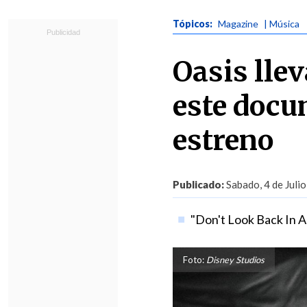
Tópicos:
Magazine
| Música
Oasis llev
este docum
estreno
Publicado:
Sabado, 4 de Julio
"Don't Look Back In An
Foto:
Disney Studios