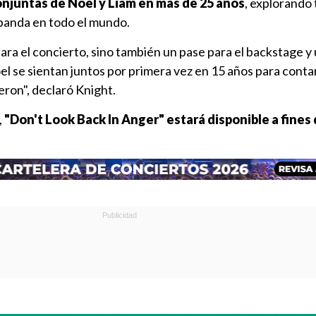
onjuntas de Noel y Liam en más de 25 años
, explorando
 banda en todo el mundo.
ara el concierto, sino también un pase para el backstage y 
el se sientan juntos por primera vez en 15 años para cont
eron", declaró Knight.
,
"Don't Look Back In Anger" estará disponible a fines