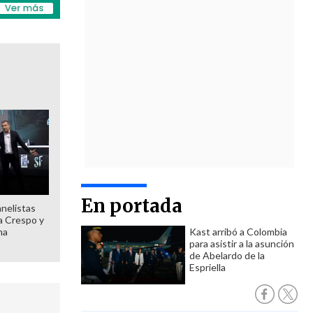
En portada
anelistas
 a Crespo y
ma
Kast arribó a Colombia
para asistir a la asunción
de Abelardo de la
Espriella