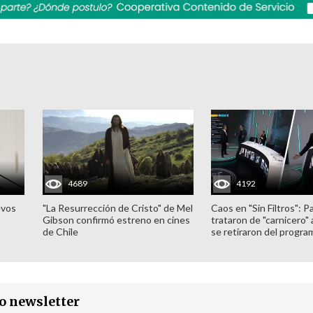
4689
4192
evos
"La Resurrección de Cristo" de Mel
Caos en "Sin Filtros": P
Gibson confirmó estreno en cines
trataron de "carnicero"
de Chile
se retiraron del progra
ro newsletter