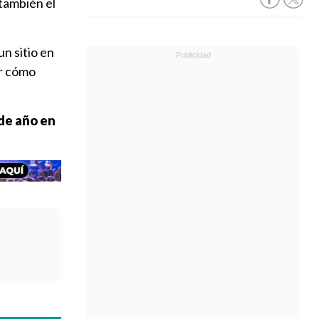
 también el
un sitio en
ar cómo
 de año en