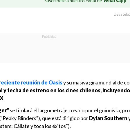
Suscríbete a nuestro canal de
Whatsapp
Llévatelo:
reciente reunión de Oasis
y su masiva gira mundial de c
al y fecha de estreno en los cines chilenos, incluyendo
AX
.
ger"
se titulará el largometraje creado por el guionista, pr
("Peaky Blinders"), que está dirigido por
Dylan Southern
em: Cállate y toca los éxitos").