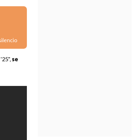
silencio
 '25",
se