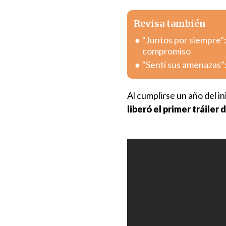
Revisa también
"Juntos por siempre"
compromiso
"Sentí sus amenazas":
Al cumplirse un año del in
liberó el primer tráile