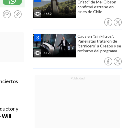
Cristo" de Mel Gibson
confirmó estreno en
cines de Chile
4689
Caos en "Sin Filtros":
Panelistas trataron de
"carnicero" a Crespo y se
retiraron del programa
4192
onciertos
oductor y
y
Will