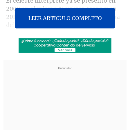
El célebre intérprete ya se presentó en
2009 en el mismo Movistar Arena y en
2010 en el Festival de la Canción de Viña
LEER ARTICULO COMPLETO
del Mar.
Revisa también
Fito Páez reflexiona sobre su carrera en nuevo
documental de Netflix
Biopic "Michael" tendrá una segunda parte
que comenzará a grabarse en 2027
Las entradas
se pondrán a la venta a
partir de este miércoles 21 de marzo
a
través del sistema Punto Ticket, Tiendas
Ripley y Cine Hoyts.