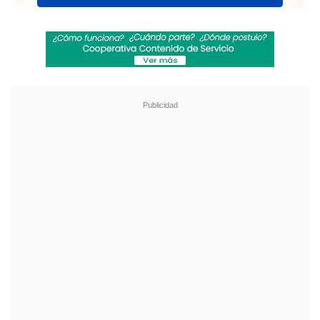
Revisa también
Revelan video clave sobre el accidente de
José Antonio Neme en Las Condes
"Heated Rivalry" suma a dos nuevos
protagonistas: cuándo se estrena su segunda
temporada
Tras aterrizar en los terrenos de la
mansión, el personal médico
intentó
reanimar al cantante por
aproximadamente dos horas
, sin éxito.
En tanto, vecinos del pueblo de Jordans,
cercano a la casa de Osbourne, señalaron
al medio que
notaron que "algo serio"
estaba ocurriendo con el músico
cuando