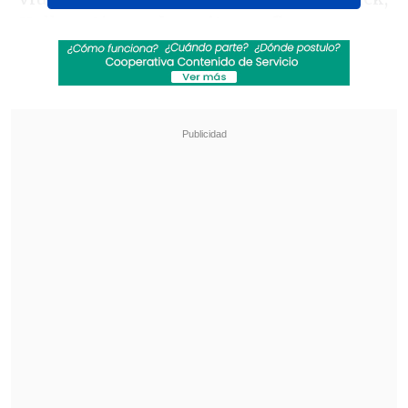
Kelly y Aimee,
depositaron flores y
recibieron la ovación
de quienes se
congregaron a despedir al Príncipe de
las Tinieblas.
Revisa también
Revelan video clave sobre el accidente de
José Antonio Neme en Las Condes
"Heated Rivalry" suma a dos nuevos
protagonistas: cuándo se estrena su segunda
temporada