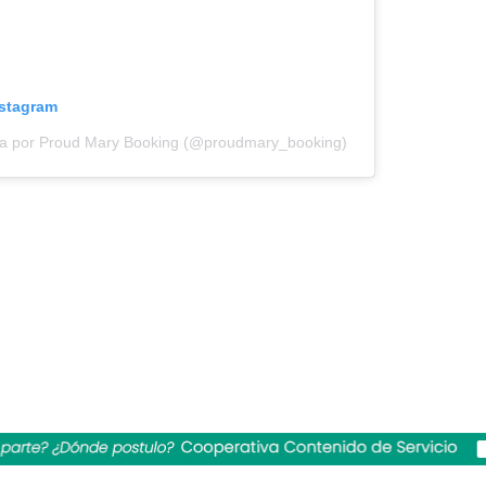
nstagram
da por Proud Mary Booking (@proudmary_booking)