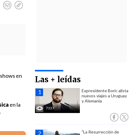
s shows en
Las + leídas
Expresidente Boric alista
nuevos viajes a Uruguay
y Alemania
sica
en la
7337
b
"La Resurrección de