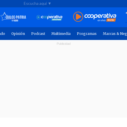
Escucha aquí ▼
ndo
Opinión
Podcast
Multimedia
Programas
Marcas & Neg