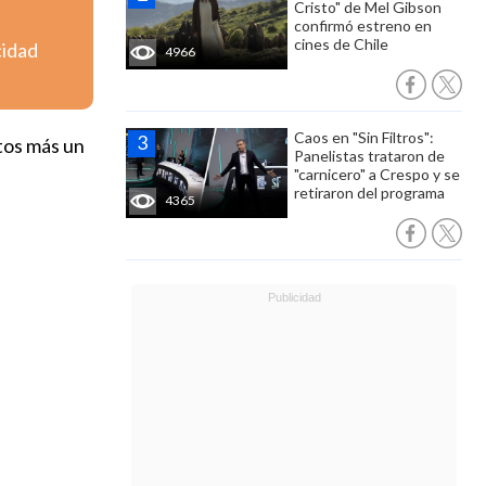
Cristo" de Mel Gibson
confirmó estreno en
cines de Chile
cidad
4966
Caos en "Sin Filtros":
tos más un
Panelistas trataron de
"carnicero" a Crespo y se
retiraron del programa
4365