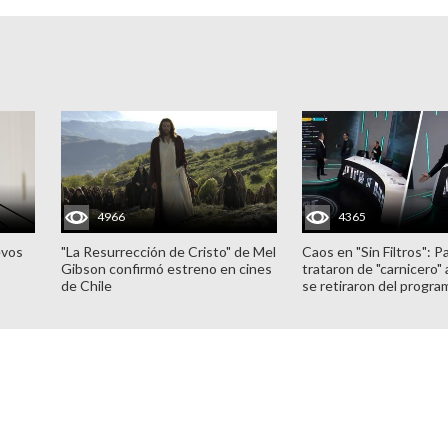
4966
4365
evos
"La Resurrección de Cristo" de Mel
Caos en "Sin Filtros": P
Gibson confirmó estreno en cines
trataron de "carnicero"
de Chile
se retiraron del progra