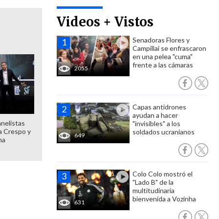
Videos + Vistos
Senadoras Flores y
Campillai se enfrascaron
en una pelea "cuma"
frente a las cámaras
2055
Capas antidrones
ayudan a hacer
anelistas
"invisibles" a los
 a Crespo y
soldados ucranianos
649
ma
Colo Colo mostró el
"Lado B" de la
multitudinaria
bienvenida a Vozinha
631