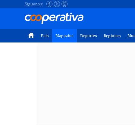
Síguenos:
País
Magazine
Deportes
Regiones
Mu