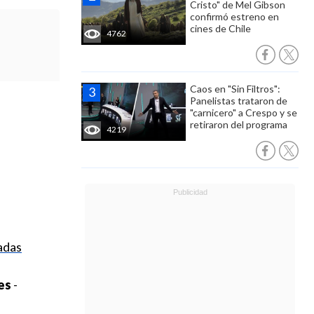
Cristo" de Mel Gibson
confirmó estreno en
cines de Chile
4762
Caos en "Sin Filtros":
Panelistas trataron de
"carnicero" a Crespo y se
retiraron del programa
4219
adas
es
-