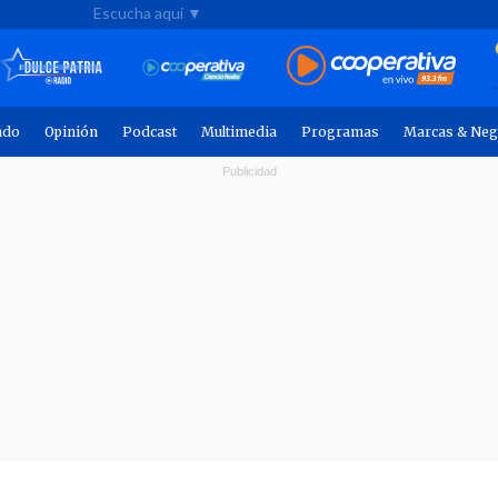
Escucha aquí ▼
ndo
Opinión
Podcast
Multimedia
Programas
Marcas & Neg