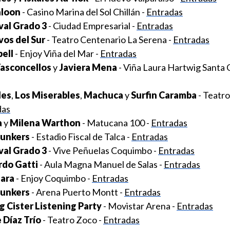
aloon
- Casino Marina del Sol Chillán -
Entradas
val Grado 3
- Ciudad Empresarial -
Entradas
os del Sur
- Teatro Centenario La Serena -
Entradas
ell
- Enjoy Viña del Mar -
Entradas
Vasconcellos
y
Javiera Mena
- Viña Laura Hartwig Santa C
les
,
Los Miserables
,
Machuca
y
Surfin Caramba
- Teatro
das
a
y
Milena Warthon
- Matucana 100 -
Entradas
Bunkers
- Estadio Fiscal de Talca -
Entradas
val Grado 3
- Vive Peñuelas Coquimbo -
Entradas
rdo Gatti
- Aula Magna Manuel de Salas -
Entradas
Jara
- Enjoy Coquimbo -
Entradas
Bunkers
- Arena Puerto Montt -
Entradas
 Cister Listening Party
- Movistar Arena -
Entradas
 Díaz Trío
- Teatro Zoco -
Entradas