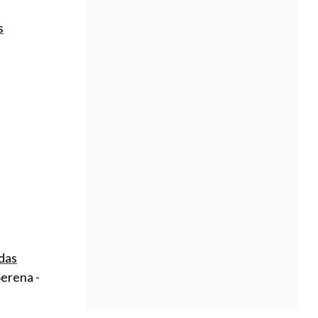
s
das
Serena -