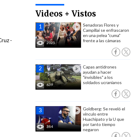
Videos + Vistos
Senadoras Flores y
Campillai se enfrascaron
en una pelea "cuma"
ruz -
frente a las cámaras
2025
Capas antidrones
ayudan a hacer
"invisibles" a los
soldados ucranianos
639
Goldberg: Se reveló el
vínculo entre
Huachipato y la U que
por tanto tiempo
384
negaron