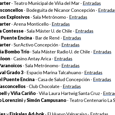
arter
- Teatro Municipal de Viña del Mar -
Entradas
sconcellos
- Bodeguita de Nicanor Concepción -
Entrada
os Explosivos
- Sala Metrónomo -
Entradas
arter
- Arena Monticello -
Entradas
ia Contesse
- Sala Máster U. de Chile -
Entradas
 Puente Encina
- Bar de René -
Entradas
arter
- SurActivo Concepción -
Entradas
ia Bombo Trío
- Sala Máster Radio U. de Chile -
Entradas
aloon
- Casino Antay Arica -
Entradas
Paranoicos
- Sala Metrónomo -
Entradas
val Grado 3
- Espacio Marina Talcahuano -
Entradas
l Puente Encina
- Casa de Salud Concepción -
Entradas
Vasconcellos
- Club Chocolate -
Entradas
ell
y
Viña Cariño
- Viña Laura Hartwig Santa Cruz -
Entra
 Lorenzini
y
Simón Campusano
- Teatro Centenario La 
les
y
Fiskales Ad-hok
- El Huevo Valparaíso -
Entradas