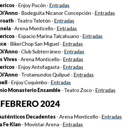
ericos
- Enjoy Pucón -
Entradas
Di'Anno
- Bodeguita Nicanor Concepción -
Entradas
roath
- Teatro Teletón -
Entradas
nela
- Arena Monticello -
Entradas
ericos
- Espacio Marina Talcahuano -
Entradas
uce
- BikerChop San Miguel -
Entradas
Di'Anno
- Club Subterráneo -
Entradas
s Vives
- Arena Monticello -
Entradas
ericos
- Enjoy Antofagasta -
Entradas
Di'Anno
- Trotamundos Quilpué -
Entradas
ell
- Enjoy Coquimbo -
Entradas
nio Monasterio Ensamble
- Teatro Zoco -
Entradas
FEBRERO 2024
Auténticos Decadentes
- Arena Monticello -
Entradas
a Fe Klan
- Movistar Arena -
Entradas