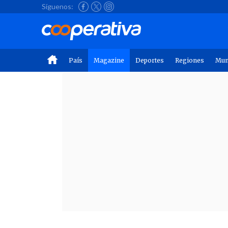
Síguenos:
País
Magazine
Deportes
Regiones
Mu