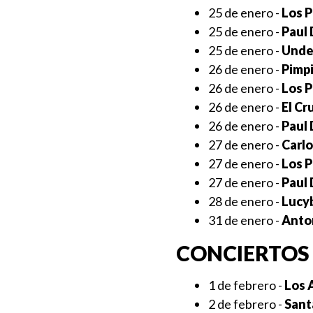
25 de enero -
Los P
25 de enero -
Paul 
25 de enero -
Unde
26 de enero -
Pimpi
26 de enero -
Los P
26 de enero -
El Cr
26 de enero -
Paul 
27 de enero -
Carlo
27 de enero -
Los P
27 de enero -
Paul 
28 de enero -
Lucyb
31 de enero -
Anto
CONCIERTOS 
1 de febrero -
Los 
2 de febrero -
Sant