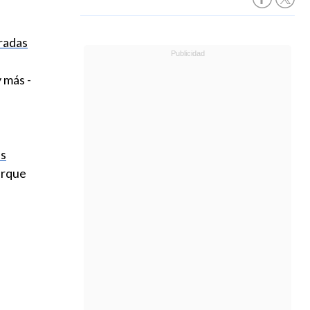
radas
 más -
as
arque