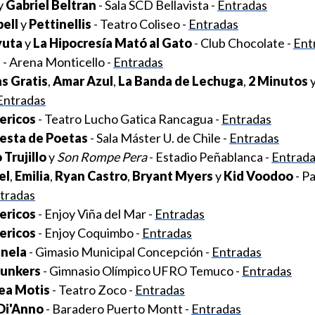
y
Gabriel Beltran
- Sala SCD Bellavista -
Entradas
ell
y
Pettinellis
- Teatro Coliseo -
Entradas
yuta
y
La Hipocresía Mató al Gato
- Club Chocolate -
Ent
u
- Arena Monticello -
Entradas
s Gratis
,
Amar Azul
,
La Banda de Lechuga
,
2 Minutos
y
Entradas
ericos
- Teatro Lucho Gatica Rancagua -
Entradas
esta de Poetas
- Sala Máster U. de Chile -
Entradas
 Trujillo
y
Son Rompe Pera
- Estadio Peñablanca -
Entrad
el
,
Emilia
,
Ryan Castro
,
Bryant Myers
y
Kid Voodoo
- P
tradas
ericos
- Enjoy Viña del Mar -
Entradas
ericos
- Enjoy Coquimbo -
Entradas
inela
- Gimasio Municipal Concepción -
Entradas
Bunkers
- Gimnasio Olímpico UFRO Temuco -
Entradas
ea Motis
- Teatro Zoco -
Entradas
Di'Anno
- Baradero Puerto Montt -
Entradas