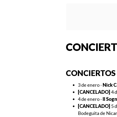
CONCIERT
CONCIERTOS 
3 de enero -
Nick C
[CANCELADO]
4 d
4 de enero -
Il Sog
[CANCELADO]
5 d
Bodeguita de Nica