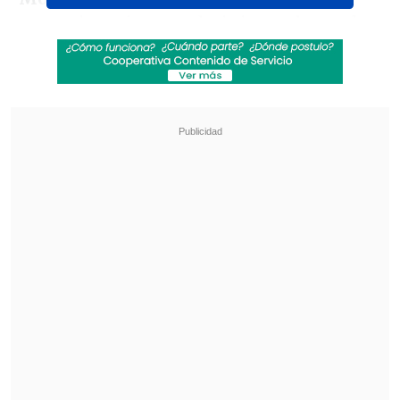
consecionaria que administra al popular
equipo-
confirmó el interés formal del
club por recibir el evento.
Revisa también
Tengo sed de ti: Luis Miguel reaparece en
comentado comercial de Coca-Cola
Foo Fighters confirma su regreso a Chile para
2027: Fecha, recinto y entradas
En este contexto, el dirigente aseguró
que
el recinto cuenta con todas las
condiciones y la disposición logística
para recibir a la masiva fanaticada del