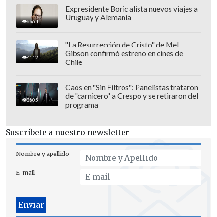
Expresidente Boric alista nuevos viajes a
Uruguay y Alemania
6664
"La Resurrección de Cristo" de Mel
Gibson confirmó estreno en cines de
4112
La propuesta de la administración de
Chile
Colo Colo llega un día después de que
el
IND bajara su acuerdo con la
Caos en "Sin Filtros": Panelistas trataron
de "carnicero" a Crespo y se retiraron del
productora, argumentando razones
3805
programa
técnicas.
Al respecto, la ministra del
Deporte,
Natalia Duco
, defendió la
Suscríbete a nuestro newsletter
medida señalando que "es imposible
cancelar algo que nunca fue confirmado",
Nombre y apellido
explicando que un montaje de 360° y 600
E-mail
toneladas dañaría irreversiblemente la
cancha de Ñuñoa.