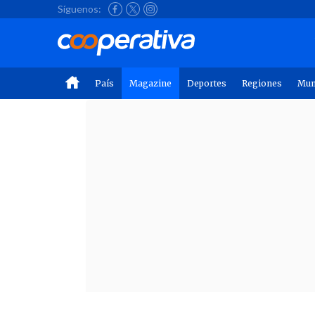
Síguenos:
País
Magazine
Deportes
Regiones
Mu