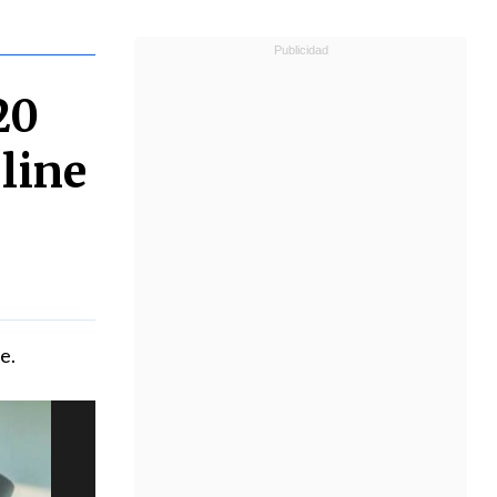
20
 line
e.