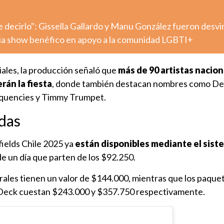
decirlo": Gissella Gallardo y Manu González fueron desv
ia show benéfico en apoyo a la comunidad LGBTI+
iales, la producción señaló que
más de 90 artistas nacion
rán la fiesta
, donde también destacan nombres como D
nquencies y Timmy Trumpet.
das
ields Chile 2025 ya
están disponibles mediante el sist
de un día que parten de los $92.250.
erales tienen un valor de $144.000, mientras que los paque
P Deck cuestan $243.000 y $357.750 respectivamente.