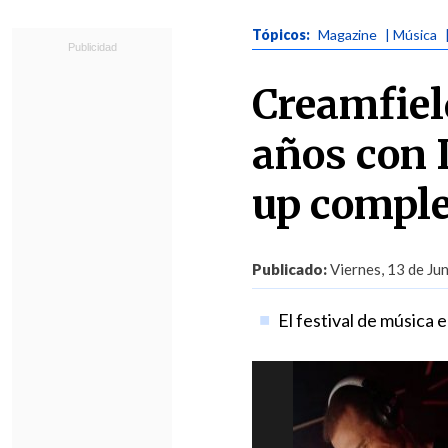
Tópicos:
Magazine
| Música
Creamfiel
años con D
up comple
Publicado:
Viernes, 13 de Ju
El festival de música 