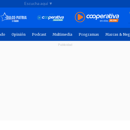
Escucha aquí ▼
ndo
Opinión
Podcast
Multimedia
Programas
Marcas & Neg