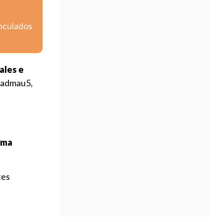
inculados
ales e
eadmau5,
ema
tes