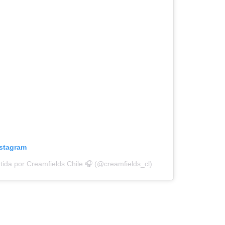
nstagram
ida por Creamfields Chile 🎧 (@creamfields_cl)