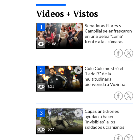
Videos + Vistos
Senadoras Flores y
Campillai se enfrascaron
en una pelea "cuma"
frente a las cámaras
2168
Colo Colo mostró el
"Lado B" de la
multitudinaria
bienvenida a Vozinha
801
Capas antidrones
ayudan a hacer
"invisibles" a los
soldados ucranianos
677