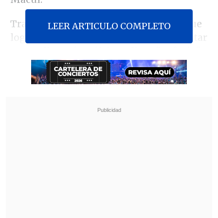
Tras su exitosa etapa "sátira", con la que
LEER ARTICULO COMPLETO
logró presentarse 12 veces en el Movistar
Arena,
llevará su último disco "Euforia"
hasta la casa de Colo-Colo
luego de que
el álbum fuera elegido por la revista
Rolling Stone
dentro de los 25 mejores en
lo que va del 2026.
Revisa también
"Siguen su vida normalmente": Yamila Reyna
cuestiona la efectividad de la justicia en casos
de VIF
Medio especializado postula a Mariana Di
Girolamo a los Oscar 2027