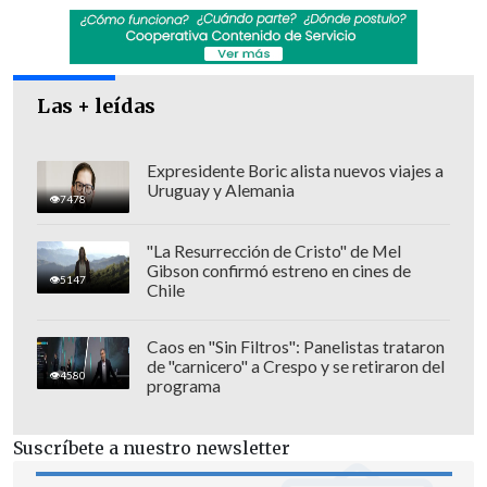
Las + leídas
Expresidente Boric alista nuevos viajes a
Uruguay y Alemania
7478
Mientras que
la venta general
"La Resurrección de Cristo" de Mel
comenzará el miércoles 15 de julio
, a las
Gibson confirmó estreno en cines de
5147
Chile
10:30 horas, o al agotarse el stock de
preventa.
Caos en "Sin Filtros": Panelistas trataron
de "carnicero" a Crespo y se retiraron del
Los precios de las entradas están entre
4580
programa
$41.400 y $74.750
, cargo incluido.
Suscríbete a nuestro newsletter