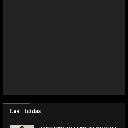
Las + leídas
Expresidente Boric alista nuevos viajes a