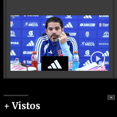
🕑
13:05
+
+ Vistos