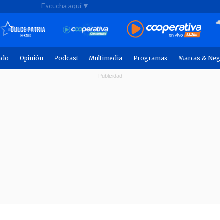
Escucha aquí ▼
ndo
Opinión
Podcast
Multimedia
Programas
Marcas & Neg