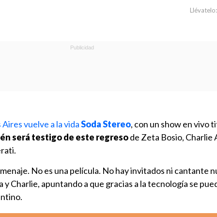
Llévatelo:
Aires vuelve a la vida
Soda Stereo
, con un show en vivo t
én será testigo de este regreso
de Zeta Bosio, Charlie A
rati.
omenaje. No es una película. No hay invitados ni cantante nu
 y Charlie, apuntando a que gracias a la tecnología se puede
ntino.