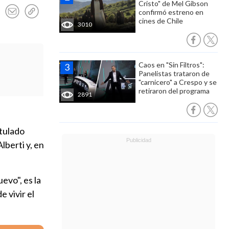
Cristo" de Mel Gibson
confirmó estreno en
cines de Chile
3010
Caos en "Sin Filtros":
Panelistas trataron de
"carnicero" a Crespo y se
retiraron del programa
2891
itulado
lberti y, en
evo", es la
 vivir el