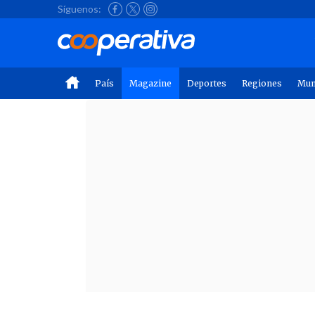
Síguenos:
País
Magazine
Deportes
Regiones
Mu