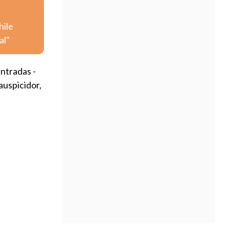
hile
al"
 entradas -
auspicidor,