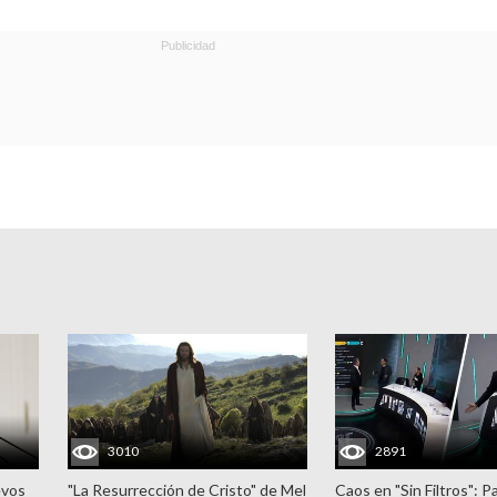
3010
2891
evos
"La Resurrección de Cristo" de Mel
Caos en "Sin Filtros": P