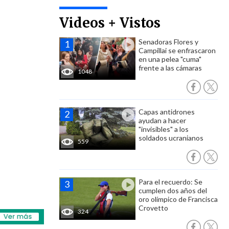
Videos + Vistos
Senadoras Flores y
Campillai se enfrascaron
en una pelea "cuma"
frente a las cámaras
1048
Capas antidrones
ayudan a hacer
"invisibles" a los
soldados ucranianos
559
Para el recuerdo: Se
cumplen dos años del
oro olímpico de Francisca
Crovetto
324