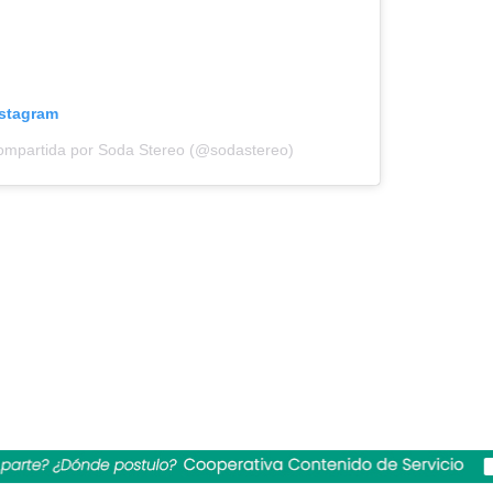
nstagram
ompartida por Soda Stereo (@sodastereo)