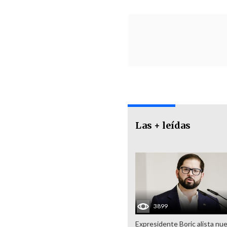
Las + leídas
3899
Expresidente Boric alista nu