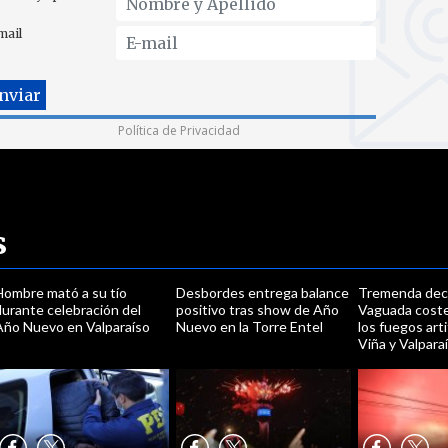
mail
Política de Privacidad
s
Hombre mató a su tío
Desbordes entrega balance
Tremenda dec
urante celebración del
positivo tras show de Año
Vaguada coste
Año Nuevo en Valparaíso
Nuevo en la Torre Entel
los fuegos arti
Viña y Valpara