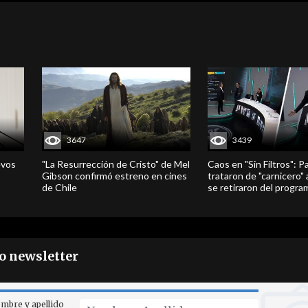
3647
3439
evos
"La Resurrección de Cristo" de Mel
Caos en "Sin Filtros": P
Gibson confirmó estreno en cines
trataron de "carnicero"
de Chile
se retiraron del progra
ro newsletter
mbre y apellido