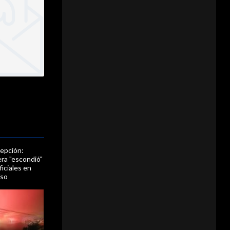
epción:
ra "escondió"
ficiales en
íso