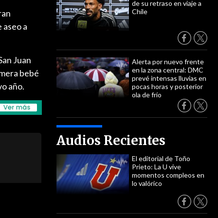
de su retraso en viaje a
Chile
gran
e aseo a
 San Juan
Alerta por nuevo frente
en la zona central: DMC
rimera bebé
prevé intensas lluvias en
vo año.
pocas horas y posterior
ola de frío
Audios Recientes
El editorial de Toño
Prieto: La U vive
momentos compleos en
lo valórico