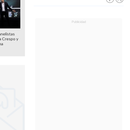
anelistas
 a Crespo y
ma