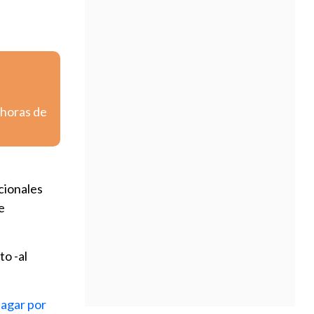
e
 horas de
cionales
e
to -al
pagar por