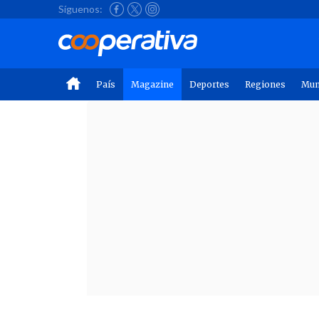
Síguenos:
País
Magazine
Deportes
Regiones
Mu