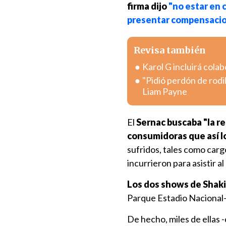
firma dijo
"no estar en 
presentar compensacion
Revisa también
Karol G incluirá col
"Pidió perdón de rodi
Liam Payne
El
Sernac buscaba "la re
consumidoras que así l
sufridos, tales como carg
incurrieron para asistir al
Los dos shows de Shak
Parque Estadio Nacional-
De hecho, miles de ellas 