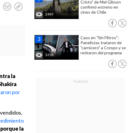
Cristo" de Mel Gibson
confirmó estreno en
cines de Chile
3497
Caos en "Sin Filtros":
Panelistas trataron de
"carnicero" a Crespo y se
retiraron del programa
3358
tra la
Shakira
zaron por
 vendidos,
cedimiento
 porque la