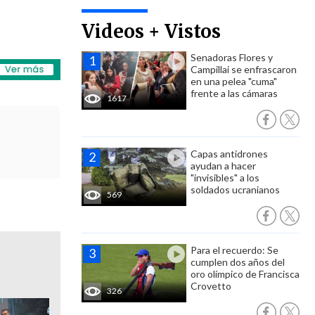
Videos + Vistos
Senadoras Flores y
Campillai se enfrascaron
en una pelea "cuma"
frente a las cámaras
1617
Capas antidrones
ayudan a hacer
"invisibles" a los
soldados ucranianos
569
Para el recuerdo: Se
cumplen dos años del
oro olímpico de Francisca
Crovetto
326