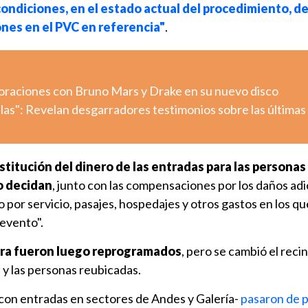
condiciones, en el estado actual del procedimiento, d
es en el PVC en referencia"
.
aboraciones con Bruno Mars y Drake en su nuevo disco
llas": Revelan desgarradores testimonios sobre las últimas
stitución del dinero de las entradas para las personas
o decidan
, junto con las compensaciones por los daños adi
o por servicio, pasajes, hospedajes y otros gastos en los qu
 evento".
ira fueron luego reprogramados
, pero se cambió el recin
 y las personas reubicadas.
-con entradas en sectores de Andes y Galería-
pasaron de 