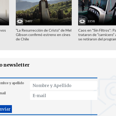
3497
3358
evos
"La Resurrección de Cristo" de Mel
Caos en "Sin Filtros": P
Gibson confirmó estreno en cines
trataron de "carnicero"
de Chile
se retiraron del progra
ro newsletter
mbre y apellido
mail