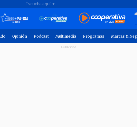
Escucha aquí ▼
ndo
Opinión
Podcast
Multimedia
Programas
Marcas & Neg