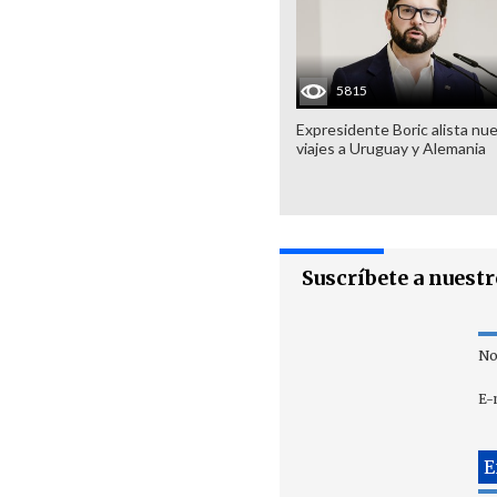
5815
Expresidente Boric alista nu
viajes a Uruguay y Alemania
Suscríbete a nuest
No
E-