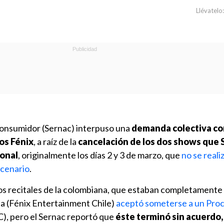
Llévatelo:
 Consumidor (Sernac) interpuso una
demanda colectiva con
os Fénix
, a raíz de la
cancelación de los dos shows que 
ional
, originalmente los días 2 y 3 de marzo, que
no se reali
scenario
.
 los recitales de la colombiana, que estaban completamente
pa (Fénix Entertainment Chile)
aceptó someterse a un Pro
), pero el Sernac reportó que
éste terminó sin acuerdo,