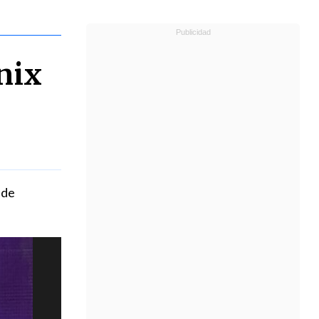
nix
 de