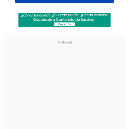
Teatro Caupolicán
.
Revisa también
"Juntos por siempre": Daniela Muñoz y alcalde
de Independencia anuncian su compromiso
"Sentí sus amenazas": Doctora que analizó
rostro de Daniela Ramírez rompió el silencio
Las entradas, a la venta
a través de
Puntoticket
, tendrán 20% de descuento
para las primeras compras -durante 72
horas o hasta agotar stock-, y parten en
los 40.250 pesos.
De 85 años, José Gómez Romero -su