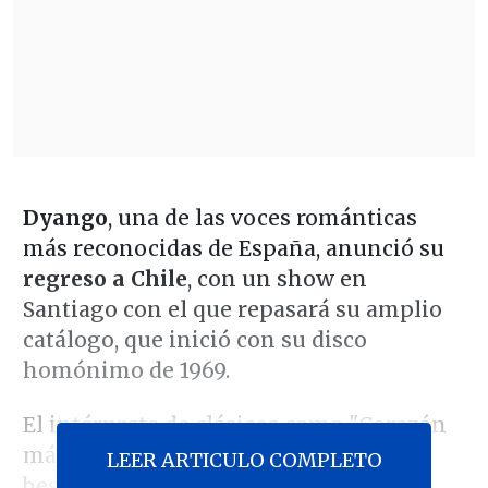
Dyango
, una de las voces románticas
más reconocidas de España, anunció su
regreso a Chile
, con un show en
Santiago con el que repasará su amplio
catálogo, que inició con su disco
homónimo de 1969.
El intérprete de clásicos como "Corazón
mágico,Querer y perder" o "El primer
LEER ARTICULO COMPLETO
beso" estará el
21 de noviembre
en el