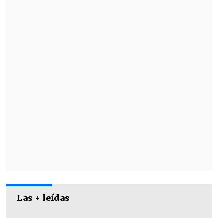
verdadero nombre- está embarcado en la
gira "Su Amigo Dyango", que incluye 13
fechas en Argentina, extendiendo el
periplo hasta la capital chilena.
Las + leídas