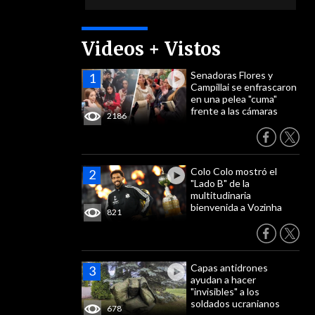
Videos + Vistos
Senadoras Flores y
Campillai se enfrascaron
en una pelea "cuma"
frente a las cámaras
2186
Colo Colo mostró el
"Lado B" de la
multitudinaria
bienvenida a Vozinha
821
Capas antidrones
ayudan a hacer
"invisibles" a los
soldados ucranianos
678