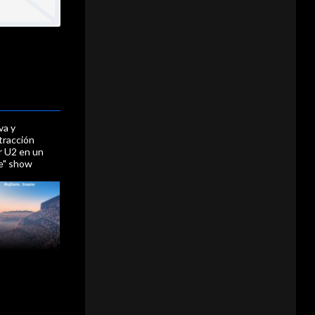
va y
tracción
r U2 en un
e" show