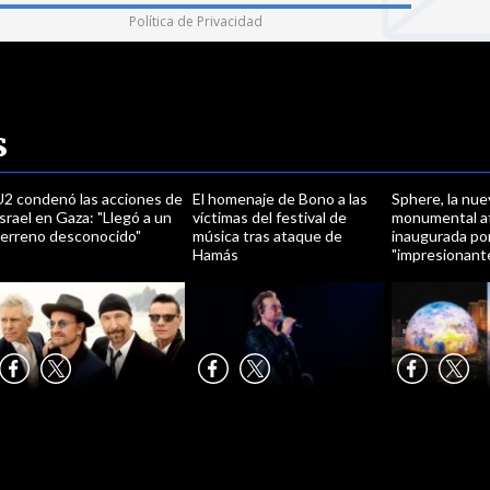
Política de Privacidad
s
U2 condenó las acciones de
El homenaje de Bono a las
Sphere, la nue
srael en Gaza: "Llegó a un
víctimas del festival de
monumental a
terreno desconocido"
música tras ataque de
inaugurada po
Hamás
"impresionant