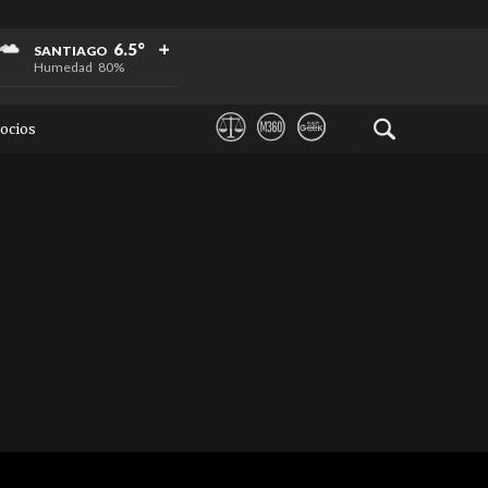
+
+
+
6.5°
SANTIAGO
Humedad
80%
ocios