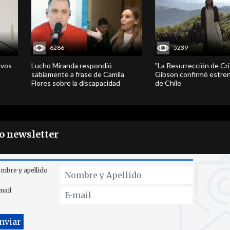
6286
5239
evos
Lucho Miranda respondió
"La Resurrección de Cri
sabiamente a frase de Camila
Gibson confirmó estren
Flores sobre la discapacidad
de Chile
ro newsletter
mbre y apellido
mail