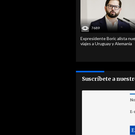
7689
Expresidente Boric alista nu
viajes a Uruguay y Alemania
Suscríbete a nuest
No
E-