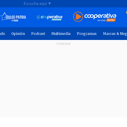
Escucha aquí ▼
ndo
Opinión
Podcast
Multimedia
Programas
Marcas & Neg