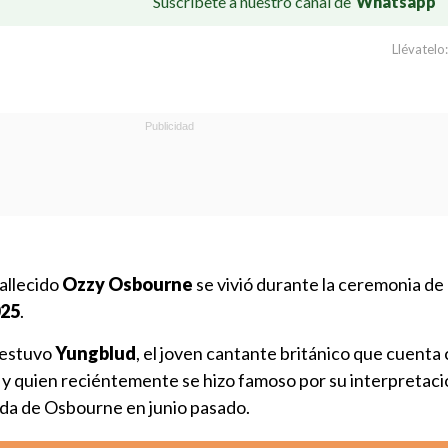
Suscríbete a nuestro canal de
Whatsapp
Llévatelo:
allecido
Ozzy Osbourne
se vivió durante la ceremonia de
025
.
 estuvo
Yungblud
, el joven cantante británico que cuenta
a y quien reciéntemente se hizo famoso por su interpretaci
da de Osbourne en junio pasado.