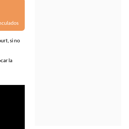
inculados
urt, si no
car la