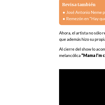
Revisa también
José Antonio Neme pr
Remezón en "Hay que 
Ahora, el artista no sólo
que además hizo su propi
Al cierre del show lo ac
melancólica
"Mama I'm 