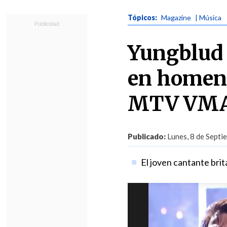
Tópicos:
Magazine
| Música
Yungblud 
en homena
MTV VMA
Publicado:
Lunes, 8 de Septi
El joven cantante brit