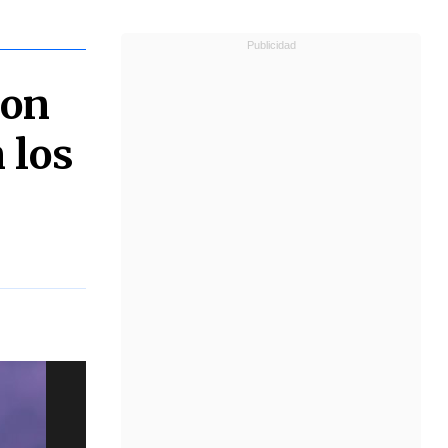
ron
 los