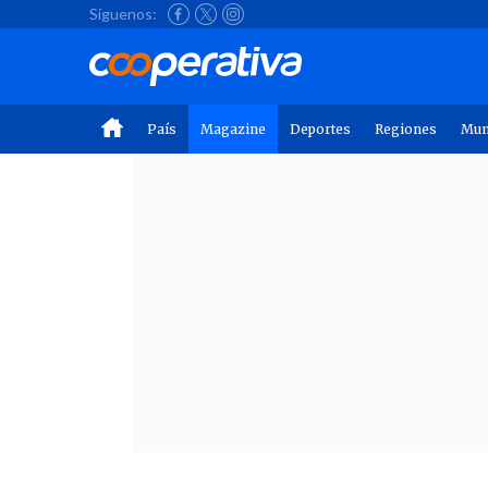
Síguenos:
País
Magazine
Deportes
Regiones
Mu