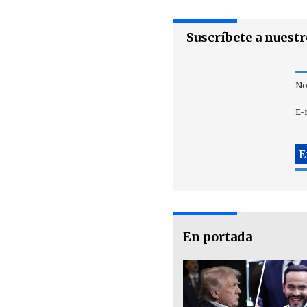
Suscríbete a nuest
No
E-
En portada