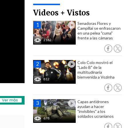
Videos + Vistos
Senadoras Flores y
Campillai se enfrascaron
en una pelea "cuma"
frente a las cámaras
2182
Colo Colo mostró el
"Lado B" de la
multitudinaria
bienvenida a Vozinha
812
Capas antidrones
ayudan a hacer
"invisibles" a los
soldados ucranianos
678