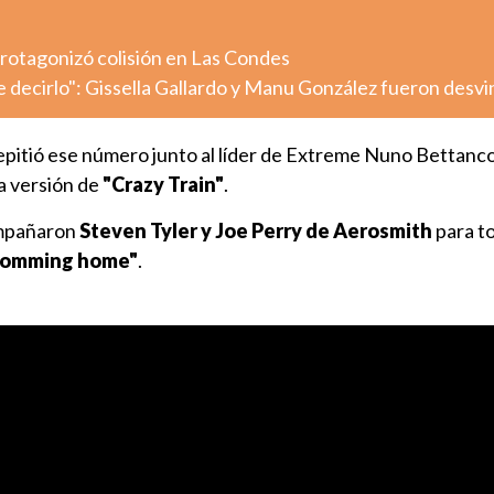
otagonizó colisión en Las Condes
decirlo": Gissella Gallardo y Manu González fueron desv
 repitió ese número junto al líder de Extreme Nuno Bettanco
a versión de
"Crazy Train"
.
ompañaron
Steven Tyler y Joe Perry de Aerosmith
para to
comming home"
.