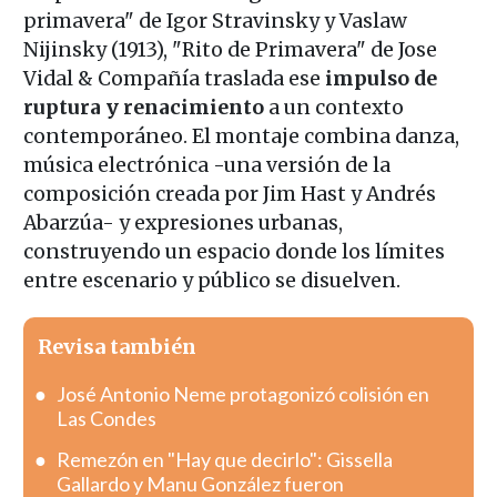
primavera" de Igor Stravinsky y Vaslaw
Nijinsky (1913), "Rito de Primavera" de Jose
Vidal & Compañía traslada ese
impulso de
ruptura y renacimiento
a un contexto
contemporáneo. El montaje combina danza,
música electrónica -una versión de la
composición creada por Jim Hast y Andrés
Abarzúa- y expresiones urbanas,
construyendo un espacio donde los límites
entre escenario y público se disuelven.
Revisa también
José Antonio Neme protagonizó colisión en
Las Condes
Remezón en "Hay que decirlo": Gissella
Gallardo y Manu González fueron